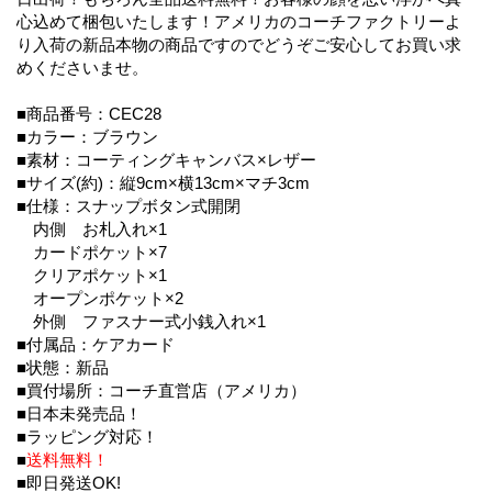
心込めて梱包いたします！アメリカのコーチファクトリーよ
り入荷の新品本物の商品ですのでどうぞご安心してお買い求
めくださいませ。
■商品番号：CEC28
■カラー：ブラウン
■素材：コーティングキャンバス×レザー
■サイズ(約)：縦9cm×横13cm×マチ3cm
■仕様：スナップボタン式開閉
内側 お札入れ×1
カードポケット×7
クリアポケット×1
オープンポケット×2
外側 ファスナー式小銭入れ×1
■付属品：ケアカード
■状態：新品
■買付場所：コーチ直営店（アメリカ）
■日本未発売品！
■ラッピング対応！
■
送料無料！
■即日発送OK!