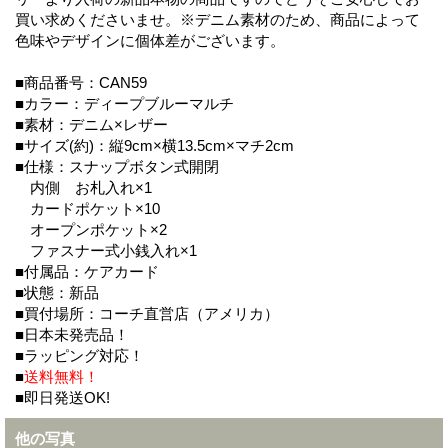
買い求めくださいませ。※デニム素材のため、商品によって
色味やデザインに個体差がございます。
■商品番号：CAN59
■カラー：ディープブルーマルチ
■素材：デニム×レザー
■サイズ(約)：縦9cm×横13.5cm×マチ2cm
■仕様：スナップボタン式開閉
内側 お札入れ×1
カードポケット×10
オープンポケット×2
ファスナー式小銭入れ×1
■付属品：ケアカード
■状態：新品
■買付場所：コーチ直営店（アメリカ）
■日本未発売品！
■ラッピング対応！
■
送料無料！
■即日発送OK!
他の写真