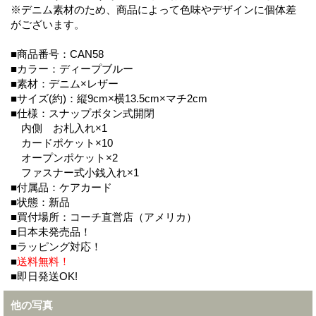
※デニム素材のため、商品によって色味やデザインに個体差
がございます。
■商品番号：CAN58
■カラー：ディープブルー
■素材：デニム×レザー
■サイズ(約)：縦9cm×横13.5cm×マチ2cm
■仕様：スナップボタン式開閉
内側 お札入れ×1
カードポケット×10
オープンポケット×2
ファスナー式小銭入れ×1
■付属品：ケアカード
■状態：新品
■買付場所：コーチ直営店（アメリカ）
■日本未発売品！
■ラッピング対応！
■
送料無料！
■即日発送OK!
他の写真