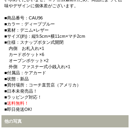
味やデザインに個体差がございます。
■商品番号：CAU96
■カラー：ディープブルー
■素材：デニム×レザー
■サイズ(約)：縦9.5cm×横11cm×マチ2cm
■仕様：スナップボタン式開閉
内側 お札入れ×1
カードポケット×6
オープンポケット×2
外側 ファスナー式小銭入れ×1
■付属品：ケアカード
■状態：新品
■買付場所：コーチ直営店（アメリカ）
■日本未発売品！
■ラッピング対応！
■
送料無料！
■即日発送OK!
他の写真