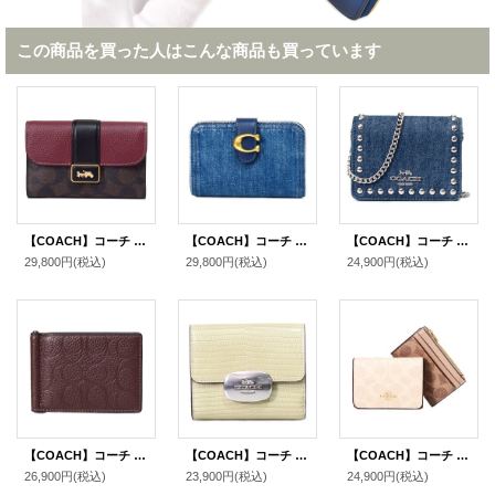
この商品を買った人はこんな商品も買っています
【COACH】コーチ コーティングキャンバス レザー シグネチャー グレース ミディアム ウォレット フラップ 二つ折り財布 ブラウンブラックマルチ（日本未発売）
【COACH】コーチ 財布 デニム レザー タビー ロゴ コンパクト ウォレット 二つ折り財布 ディープブルー（日本未発売）
【COACH】コーチ デニム レザー スタッズ ロゴ チェーン ストラップ付き 2way ミニ ウォレット 財布 デニム〔日本未発売〕
29,800円
(税込)
29,800円
(税込)
24,900円
(税込)
【COACH】コーチ 財布 メンズ レザー シグネチャー 型押し マネークリップ スリム ビルフォールド 二つ折り カードケース 財布 メイプル（日本未発売）
【COACH】コーチ リザード レザー 型押し スモール エライザ ロゴ ウォレット コンパクト 二つ折り財布 ペールグリーン〔日本未発売〕
【COACH】コーチ 財布 カードケース付き コーティングキャンバス レザー シグネチャー ブロックド ウォレット コンパクト 三つ折り財布 サンド×タン（日本未発売）
26,900円
(税込)
23,900円
(税込)
24,900円
(税込)