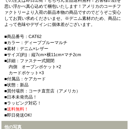
での注文は即日出荷！もちろん全品送料無料！お客様の顔を
思い浮かべ真心込めて梱包いたします！アメリカのコーチフ
ァクトリーより入荷の新品本物の商品ですのでどうぞご安心
してお買い求めくださいませ。※デニム素材のため、商品に
よって色味やデザインに個体差がございます。
■商品番号：CAT62
■カラー：ディープブルーマルチ
■素材：デニム×レザー
■サイズ(約)：縦7cm×横11cm×マチ2cm
■詳細：ファスナー式開閉
内側 オープンポケット×2
カードポケット×3
■付属品：ケアカード
■状態：新品
■買付場所：コーチ直営店（アメリカ）
■日本未発売品！
■ラッピング対応！
■
送料無料！
■即日発送OK!
他の写真