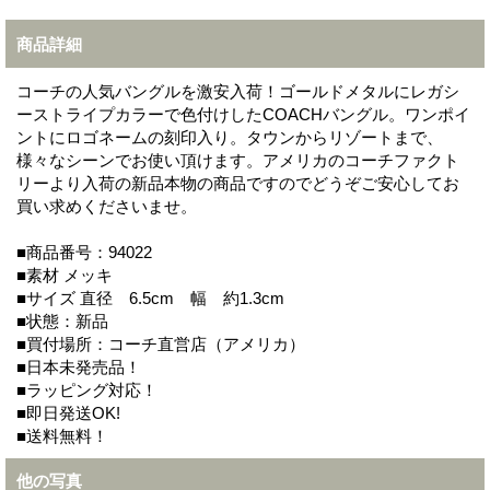
商品詳細
コーチの人気バングルを激安入荷！ゴールドメタルにレガシ
ーストライプカラーで色付けしたCOACHバングル。ワンポイ
ントにロゴネームの刻印入り。タウンからリゾートまで、
様々なシーンでお使い頂けます。アメリカのコーチファクト
リーより入荷の新品本物の商品ですのでどうぞご安心してお
買い求めくださいませ。
■商品番号：94022
■素材 メッキ
■サイズ 直径 6.5cm 幅 約1.3cm
■状態：新品
■買付場所：コーチ直営店（アメリカ）
■日本未発売品！
■ラッピング対応！
■即日発送OK!
■送料無料！
他の写真