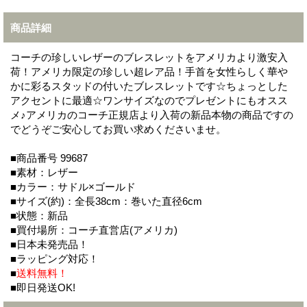
商品詳細
コーチの珍しいレザーのブレスレットをアメリカより激安入
荷！アメリカ限定の珍しい超レア品！手首を女性らしく華や
かに彩るスタッドの付いたブレスレットです☆ちょっとした
アクセントに最適☆ワンサイズなのでプレゼントにもオスス
メ♪アメリカのコーチ正規店より入荷の新品本物の商品ですの
でどうぞご安心してお買い求めくださいませ。
■商品番号 99687
■素材：レザー
■カラー：サドル×ゴールド
■サイズ(約)：全長38cm：巻いた直径6cm
■状態：新品
■買付場所：コーチ直営店(アメリカ)
■日本未発売品！
■ラッピング対応！
■
送料無料！
■即日発送OK!