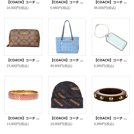
【COACH】コーチ ターンロック レザー スエード ストライプ ペニー クロスボディー ショルダー 斜め掛けバッグ サドル×オックスブラッド（日本未発売）
【COACH】コーチ レザー ショルダー ストラップ グレー（日本未発売）
【COACH】コーチ ぬいぐるみ テディベア レザー ベアー ボア インテリア ぬいぐるみ メタリックブルー〔日本未発売〕
16,900円
(税込)
5,980円
(税込)
98,000円
(税込)
【COACH】コーチ コーティングキャンパス レザー シグネチャー コスメティック 化粧ポーチ カーキ×サドル（日本未発売）
【COACH】コーチ バッグ トート デニム レザー シグネチャー ステーション ジップ トートバッグ インディゴ〔日本未発売〕
【COACH】コーチ レザー ハングタグ ロゴ チャーム キーホルダー スカイブルー（日本未発売）
23,900円
(税込)
49,800円
(税込)
6,980円
(税込)
【COACH】コーチ シグネチャー ブレスレット バングル ゴールド×ピンク〔日本未発売〕【訳あり】
【COACH】コーチ ウール テキスト ロゴ ニット ビーニー キャップ 帽子 ブラック×サドル（日本未発売）
【COACH】コーチ ウッド グロメット バングル 〔日本未発売〕
13,900円
(税込)
19,800円
(税込)
9,999円
(税込)