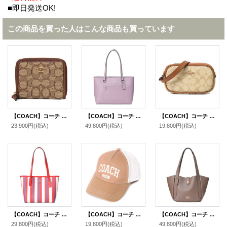
■即日発送OK!
この商品を買った人はこんな商品も買っています
【COACH】コーチ ジャガード レザー シグネチャー ロゴ スモール ジップ アラウンド ウォレット 二つ折り 財布 カーキ×サドルマルチ〔日本未発売〕
【COACH】コーチ バッグ トート レザー ステーション ジップ トートバッグ ジャスミン〔日本未発売〕
【COACH】コーチ コーティングキャンバス レザー シグネチャー ジェイミー ミニ リストレット 2way ハンドバッグ ライトカーキ×ライトサドル（日本未発売）
23,900円
(税込)
49,800円
(税込)
19,800円
(税込)
【COACH】コーチ トートバッグ レザー ストライプ ロゴ ミニ スモール シティ チャークマルチ〔日本未発売〕
【COACH】コーチ キャップ 帽子 コットン メッシュ レザー ロゴ 1941 バーシティ トラッカー ハット ライトサドル〔日本未発売〕
【COACH】コーチ バッグ レザー ターンロック ハドリー ロゴ トートバッグ ダークストーン〔日本未発売〕
29,800円
(税込)
19,800円
(税込)
49,800円
(税込)