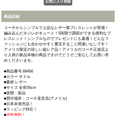
商品詳細
コーチからシンプルで上品なレザー製ブレスレットが登場！
編み込んだネジレがキュート！5段階で調節ができる便利なブ
レスレット！シンプルなのでプレゼントにも最適！どんなフ
ァッションにも合わせやすく重宝すること間違いなしです！
アメリカ限定の珍しい超レア品！アメリカのコーチ正規店よ
り入荷の新品本物の商品ですのでどうぞご安心してお買い求
めくださいませ。
■商品番号 68456
■カラー サドル
■素材 レザー
■サイズ 全長55cm
■状態：新品
■買付場所：コーチ直営店(アメリカ)
■日本未発売品！
■ラッピング対応！
■
送料無料！