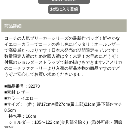
商品詳細
コーチの人気ブリーカーシリーズの最新作バッグ！鮮やかな
イエローカラーでコーデの差し色にピッタリ！オールレザー
で高級感たっぷりです！日本未発売の期間限定モデルです！
数量限定入荷のため次回入荷は全く未定！お早めにどうぞ！
付属のショルダーストラップで斜め掛けもできます♪アメリカ
のコーチファクトリーより入荷の新品本物の商品ですのでど
うぞご安心してお買い求めくださいませ。
■商品番号：32279
■素材 レザー
■カラー イエロー
■サイズ：（約）縦17cm×横27cm(最上部)21cm(最下部)×マチ
8.5cm
持ち手：16cm
ショルダー：105〜122 cm(金具部分除く)（取外可能・調節