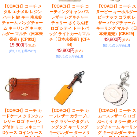
【COACH】コーチ メ
【COACH】コーチ コ
【COACH】コーチ ス
タル エナメル レジン
ーティングキャンバス
ヌーピー キーホルダー
ハート 鍵 キー 南京錠
レザー シグネチャー
ピーナッツ コラボ レ
チャーム バッグチャー
チェリー さくらんぼ
ザー バッグチャーム
ム キーリング キーホ
ロゴ シティ トートバ
キーリング マルチ（日
ルダー マルチ（日本未
ッグ ライトカーキマル
本未発売）
[CBH29]
49,800円
発売）
[CP891]
チ〔日本未発売〕
[CF4
(税込)
19,800円
44]
(税込)
[残り1点 お早めに!]
49,800円
[残り1点 お早めに!]
(税込)
[残り1点 お早めに!]
【COACH】コーチ カ
【COACH】コーチ カ
【COACH】コーチ ス
ードケース クリンクル
ーフレザー カラーブロ
ムースレザー C ロゴ
レザー ロゴ キーリン
ック ラゲージタグ ハ
ぷっくり ミラー 鏡 バ
グ付き ミニ スキニー I
ングタグ キーリング
ッグチャーム キーリン
Dケース コインケース
キーホルダー ターメリ
グ キーホルダー チャ