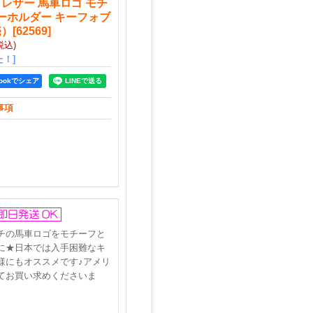
 レザー 馬車ロゴ モチ
キーホルダー キーフォブ
売）
[
62569
]
税込)
！]
bookでシェア
事項
チの馬車ロゴをモチーフと
に★日本では入手困難なキ
様にもオススメです♪アメリ
てお買い求めくださいま