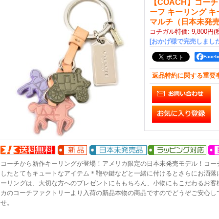
【COACH】コーチ
ーフ キーリング 
マルチ（日本未発
コチガル特価
:
9,800円
(
[おかげ様で完売しました
Face
返品特約に関する重要
コーチから新作キーリングが登場！アメリカ限定の日本未発売モデル！コー
したとてもキュートなアイテム＊鞄や鍵などと一緒に付けるとさらにお洒落
ーリングは、大切な方へのプレゼントにももちろん、小物にもこだわるお客
カのコーチファクトリーより入荷の新品本物の商品ですのでどうぞご安心し
せ。