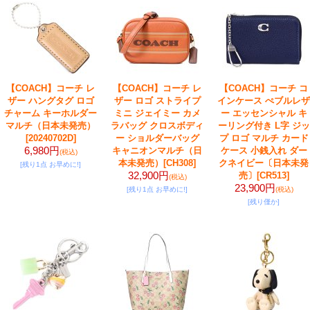
【COACH】コーチ レ
【COACH】コーチ レ
【COACH】コーチ コ
ザー ハングタグ ロゴ
ザー ロゴ ストライプ
インケース ぺブルレザ
チャーム キーホルダー
ミニ ジェイミー カメ
ー エッセンシャル キ
マルチ（日本未発売）
ラバッグ クロスボディ
ーリング付き L字 ジッ
[20240702D]
ー ショルダーバッグ
プ ロゴ マルチ カード
6,980円
キャニオンマルチ（日
ケース 小銭入れ ダー
(税込)
本未発売）
[CH308]
クネイビー〔日本未発
[残り1点 お早めに!]
32,900円
売〕
[CR513]
(税込)
23,900円
[残り1点 お早めに!]
(税込)
[残り僅か]