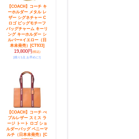
【COACH】コーチ キ
ーホルダー メタル レ
ザー シグネチャー C
ロゴ ビッグモチーフ
バッグチャーム キーリ
ング キーホルダー シ
ルバー×イエロー（日
本未発売）
[CT933]
19,800円
(税込)
[残り1点 お早めに!]
【COACH】コーチ ぺ
ブルレザー スミス ラ
ージ トート ロゴ ショ
ルダーバッグ ペニーマ
ルチ（日本未発売）
[C