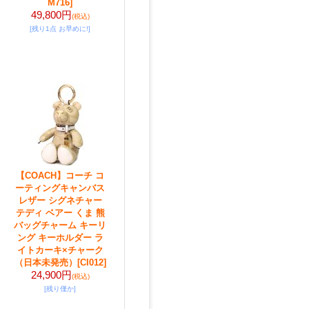
M716]
49,800円
(税込)
[残り1点 お早めに!]
【COACH】コーチ コ
ーティングキャンバス
レザー シグネチャー
テディ ベアー くま 熊
バッグチャーム キーリ
ング キーホルダー ラ
イトカーキ×チャーク
（日本未発売）
[CI012]
24,900円
(税込)
[残り僅か]