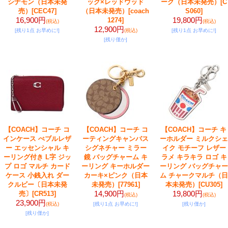
シナモン（日本未発
ック×レッドウッド
ーク（日本未発売）
[C
売）
[CEC47]
（日本未発売）
[coach
S060]
16,900円
19,800円
1274]
(税込)
(税込)
12,900円
[残り1点 お早めに!]
(税込)
[残り1点 お早めに!]
[残り僅か]
【COACH】コーチ コ
【COACH】コーチ コ
【COACH】コーチ キ
インケース ぺブルレザ
ーティングキャンバス
ーホルダー ミルクシェ
ー エッセンシャル キ
シグネチャー ミラー
イク モチーフ レザー
ーリング付き L字 ジッ
鏡 バッグチャーム キ
ラメ キラキラ ロゴ キ
プ ロゴ マルチ カード
ーリング キーホルダー
ーリング バッグチャー
ケース 小銭入れ ダー
カーキ×ピンク（日本
ム チャークマルチ（日
クルビー〔日本未発
未発売）
[77961]
本未発売）
[CU305]
14,900円
19,800円
売〕
[CR513]
(税込)
(税込)
23,900円
(税込)
[残り1点 お早めに!]
[残り僅か]
[残り僅か]