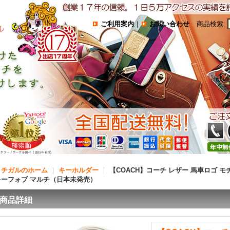
ご利用案内
｜
お問い合わせ
商品検索
:
コチガルのホーム
｜
キーホルダー
｜
【COACH】コーチ レザー 馬車ロゴ 
キーフォブ マルチ（日本未発売）
商品詳細