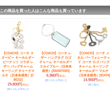
この商品を買った人はこんな商品も買っています
【COACH】コーチ ス
【COACH】コーチ レ
【COACH】コーチ メ
ヌーピー キーホルダー
ザー ハングタグ ロゴ
タル パーフォレーテッ
ピーナッツ コラボ レ
チャーム キーホルダー
ド コーチ ロゴ バッグ
ザー バッグチャーム
スカイブルー（日本未
チャーム キーリング
キーリング チャークマ
発売）
[20240702H]
キーホルダー マルチ
6,980円
ルチ（日本未発売）
[C
（日本未発売）
[91474]
(税込)
14,900円
BG52]
[残り1点 お早めに!]
(税込)
29,800円
(税込)
[残り僅か]
[残り1点 お早めに!]