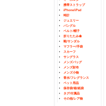
携帯ストラップ
iPhone/iPad
時計
ジュエリー
バングル
ベルト/帽子
折りたたみ傘
靴/サンダル
マフラー/手袋
スカーフ
サングラス
メンズバッグ
メンズ財布
メンズ小物
香水/フレグランス
ペット用品
保存袋/箱/紙袋
タグ/付属品
その他/レア物