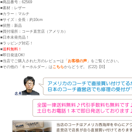
■商品番号：62569
■素材：レザー
■カラー：マルチ
■サイズ：全長：約10cm
■状態：新品
■買付場所：コーチ直営店（アメリカ）
■日本未発売品！
■ラッピング対応！
■
送料無料！
■即日発送OK!
■当店でご購入された方のレビューは「
お客様の声
」をご覧ください。
■その他の「キーホルダー」は
こちら
からどうぞ。 (C22)【0】