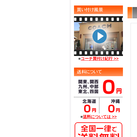
■
コーチ買付け紀行 >>
■
送料については >>