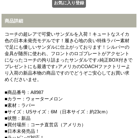
商品詳細
コーチの超レアで可愛いサンダルを入荷！キュートなスイカ
色の日本未発売モデルです！履き心地の良い特殊ラバー素材
で足にも優しいサンダルに仕上がっております！シルバーの
金具が随所に使われ、フロントのロゴプレートがアクセント
になったコーチの拘り詰まったサンダルです♪純正BOX付きで
プレゼントにも最適です♪アメリカのCOACHファクトリーよ
り入荷の新品本物の商品ですのでどうぞご安心してお買い求
めくださいませ。
■商品番号：A8987
■カラー：ウォーターメロン
■素材：ラバー
■サイズ：USサイズ：6M（日本サイズ：約23cm）
■状態：新品
■買付場所：コーチ直営店（アメリカ）
■日本未発売品！
■ラッピング対応！