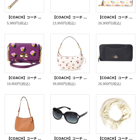
【COACH】コーチ レザー ショルダー ストラップ グレー（日本未発売）
【COACH】コーチ シグネチャー ブレスレット バングル ゴールド×ピンク〔日本未発売〕【訳あり】
【COACH】コーチ 財布 二つ折り 花柄 レザー フローラル スナップ ミニ コンパクト ウォレット 財布 チャークマルチ（日本未発売）
5,980円
(税込)
13,900円
(税込)
26,900円
(税込)
【COACH】コーチ フィールド レザー フローラル プリント チェーン ショルダー クロスボディ 2WAY バッグ プラム×フィールドフローラル（日本未発売）
【COACH】コーチ バッグ レザー てんとう虫 フローラル ロゴ プリント ペイトン ホーボー ショルダー ハンドバッグ チャークマルチ(日本未発売）
【COACH】コーチ ラグジュアリー クロスグレーン レザー アコーディオン ジップ アラウンド 長財布 ブラック2（日本未発売）
19,800円
(税込)
39,800円
(税込)
26,900円
(税込)
【COACH】コーチ スムースレザー ペネロペ ロゴ ショルダー ハンドバッグ ライトサドル(日本未発売）
【COACH】コーチ ロゴ フレーム サングラス（ケース付き）ブラック〔日本未発売〕
【COACH】コーチ ウール レーヨン シグネチャー ショール ストール チャーク〔日本未発売〕