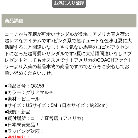
商品詳細
コーチから花柄が可愛いサンダルが登場！アメリカ直入荷の
超レアなアイテムです♪ピンク系で超キュートな色味は夏に大
活躍すること間違いなし！さり気ない馬車のロゴがアクセン
トになった超可愛いサンダルです♪夏に大活躍間違いなし＊プ
レゼントとしてもオススメです！アメリカのCOACHファクト
リーより入荷の新品本物の商品ですのでどうぞご安心してお
買い求めくださいませ。
■商品番号：Q8159
■カラー：ダリアマルチ
■素材：ビニール
■サイズ：USサイズ：5M（日本サイズ：約22cm）
■状態：新品
■買付場所：コーチ直営店（アメリカ）
■日本未発売品！
■ラッピング対応！
■
送料無料！