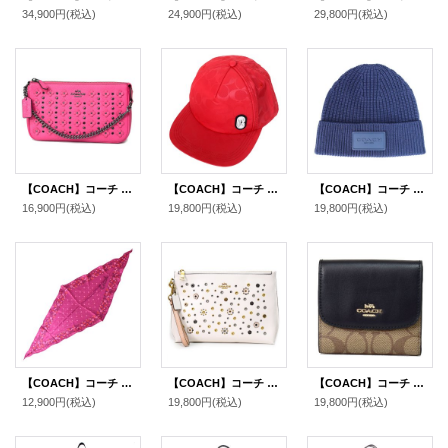
34,900円
(税込)
24,900円
(税込)
29,800円
(税込)
【COACH】コーチ レザー ノリータ フローラル アップリケ 2WAY チェーン クラッチ トップ ハンド バッグ ダリア（日本未発売）
【COACH】コーチ ナイロン シグネチャー トラッカー ハット キャップ 帽子 レッド〔日本未発売〕
【COACH】コーチ ウール ニット ロゴ ビーニー キャップ 帽子 ネイビー（日本未発売）
16,900円
(税込)
19,800円
(税込)
19,800円
(税込)
【COACH】コーチ シルク フローラル 花柄 フラワー ロゴ ドット 蝶 ダイヤモンド スカーフ ストール ダークフューシャ（日本未発売）
【COACH】コーチ カーフレザー スキャター リベット 花柄 フラワー フローラル アップリケ パンチング ラージ チャーリー ポーチ リストレット クラッチバッグ チャークマルチ（日本未発売）
【COACH】コーチ ラグジュアリー シグネチャー スモール 三つ折り財布 カーキ×ブラック（日本未発売）
12,900円
(税込)
19,800円
(税込)
19,800円
(税込)