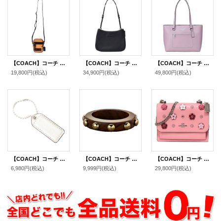
【COACH】コーチ メンズ カーフレザー テレイン クロスボディー ショルダーバッグ アンバー〔日本未発売〕
【COACH】コーチ スムースレザー ペネロペ ロゴ スリム ショルダー ハンドバッグ ブラック(日本未発売）
【COACH】コーチ バッグ トート レザー ステーション ジップ トートバッグ ジャスミン〔日本未発売〕
19,800円
(税込)
34,900円
(税込)
49,800円
(税込)
【COACH】コーチ レザー ハングタグ ロゴ チャーム キーホルダー チャーク（日本未発売）
【COACH】コーチ ウッド グロメット バングル 〔日本未発売〕
【COACH】コーチ クロスグレインレザー スムースレザー デイジー 花柄 フラワー フローラル アップリケ リベット パンチング クレア チェーン クロスボディ 2way ショルダー バッグ ライトブラッシュマルチ（日本未発売）
6,980円
(税込)
9,999円
(税込)
29,800円
(税込)