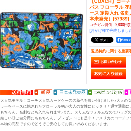
【COACH】コー
パス フローラル 花
ース 定期入れ 名
本未発売）
[
57989
]
コチガル特価
:
9,800円
(
[おかげ様で完売しました
Face
返品特約に関する重要
大人気モデル！コーチ大人気カードケースの新色を買い付けました♪大人の
ラーをベースに施されたフローラル柄が大人の女性にピッタリ＊通学通勤によく使
もちろん、名刺なども入れられます♪また、スリムなフォルムなのでバッグ
嬉しい◎ご自分用にももちろん、プレゼントにも是非！アメリカのコーチフ
本物の商品ですのでどうぞご安心してお買い求めくださいませ。