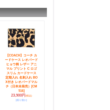
【COACH】コーチ カ
ードケース レオパード
ヒョウ柄 レザー アニ
マル プリント C ロゴ
スリム カードケース
定期入れ 名刺入れ BO
X付き レオパードマル
チ（日本未発売）
[CM
516]
23,900円
(税込)
[残り僅か]