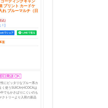
チ コーティングキャン
柄 プリント カードケ
刺入れ ブルーマルチ（日
税込)
！]
bookでシェア
事項
女性にピッタリなブルー系カ
うSUICAやICOCAは
の中でもかさばりにくいのも
ァクトリーより入荷の新品