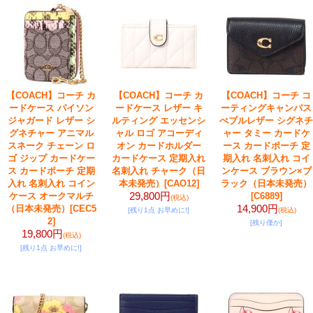
【COACH】コーチ カ
【COACH】コーチ カ
【COACH】コーチ コ
ードケース パイソン
ードケース レザー キ
ーティングキャンバス
ジャガード レザー シ
ルティング エッセンシ
ぺブルレザー シグネチ
グネチャー アニマル
ャル ロゴ アコーディ
ャー タミー カードケ
スネーク チェーン ロ
オン カードホルダー
ース カードポーチ 定
ゴ ジップ カードケー
カードケース 定期入れ
期入れ 名刺入れ コイ
ス カードポーチ 定期
名刺入れ チャーク（日
ンケース ブラウン×ブ
入れ 名刺入れ コイン
本未発売）
[CAO12]
ラック（日本未発売）
29,800円
ケース オークマルチ
[C6889]
(税込)
14,900円
（日本未発売）
[CEC5
[残り1点 お早めに!]
(税込)
2]
[残り僅か]
19,800円
(税込)
[残り1点 お早めに!]