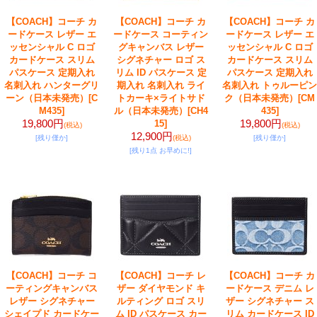
【COACH】コーチ カ
【COACH】コーチ カ
【COACH】コーチ カ
ードケース レザー エ
ードケース コーティン
ードケース レザー エ
ッセンシャル C ロゴ
グキャンバス レザー
ッセンシャル C ロゴ
カードケース スリム
シグネチャー ロゴ ス
カードケース スリム
パスケース 定期入れ
リム ID パスケース 定
パスケース 定期入れ
名刺入れ ハンターグリ
期入れ 名刺入れ ライ
名刺入れ トゥルーピン
ーン（日本未発売）
[C
トカーキ×ライトサド
ク（日本未発売）
[CM
M435]
ル（日本未発売）
[CH4
435]
19,800円
19,800円
15]
(税込)
(税込)
12,900円
[残り僅か]
(税込)
[残り僅か]
[残り1点 お早めに!]
【COACH】コーチ コ
【COACH】コーチ レ
【COACH】コーチ カ
ーティングキャンバス
ザー ダイヤモンド キ
ードケース デニム レ
レザー シグネチャー
ルティング ロゴ スリ
ザー シグネチャー ス
シェイプド カードケー
ム ID パスケース カー
リム カードケース ID