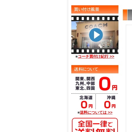
■
コーチ買付け紀行 >>
■
送料については >>