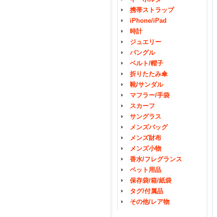
携帯ストラップ
iPhone/iPad
時計
ジュエリー
バングル
ベルト/帽子
折りたたみ傘
靴/サンダル
マフラー/手袋
スカーフ
サングラス
メンズバッグ
メンズ財布
メンズ小物
香水/フレグランス
ペット用品
保存袋/箱/紙袋
タグ/付属品
その他/レア物