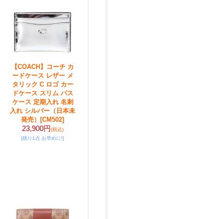
【COACH】コーチ カ
ードケース レザー メ
タリック C ロゴ カー
ドケース スリム パス
ケース 定期入れ 名刺
入れ シルバー（日本未
発売）
[CM502]
23,900円
(税込)
[残り1点 お早めに!]