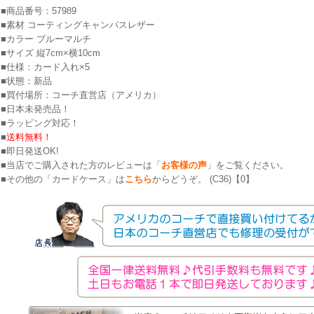
■商品番号：57989
■素材 コーティングキャンパスレザー
■カラー ブルーマルチ
■サイズ 縦7cm×横10cm
■仕様：カード入れ×5
■状態：新品
■買付場所：コーチ直営店（アメリカ）
■日本未発売品！
■ラッピング対応！
■
送料無料！
■即日発送OK!
■当店でご購入された方のレビューは「
お客様の声
」をご覧ください。
■その他の「カードケース」は
こちら
からどうぞ。 (C36)【0】