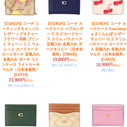
【COACH】コーチ コ
【COACH】コーチ カ
【COACH】コーチ カ
ーティングキャンバス
ードケース ぺブルレザ
ードケース Coachtopi
レザー シグネチャー
ー C ロゴ カードケー
a さくらんぼ レザー
フラワー 花柄 プリン
ス スリム パスケース
チェリー ロゴ スリム
ト チェーン ミニ ウォ
定期入れ 名刺入れ ダ
パスケース カードケー
レット カードケース
ークネイビー（日本未
ス 定期入れ 名刺入れ
カードポーチ 定期入れ
発売）
[CM436]
マルチ（日本未発売）
19,800円
名刺入れ ポーチ コイ
[CAA15]
(税込)
16,900円
ンケース ライトカーキ
[残り1点 お早めに!]
(税込)
マルチ〔日本未発売〕
[残り僅か]
[CH714]
23,900円
(税込)
[残り1点 お早めに!]