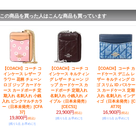
この商品を買った人はこんな商品も買っています
【COACH】コーチ コ
【COACH】コーチ コ
【COACH】コーチ カ
インケース レザー フ
インケース キルティン
ードケース デニム レ
ラワー 花柄 チェーン
グ レザー チェーン ジ
ザー キルティング ロ
ロゴ ジップ カードケ
ップ カードケース カ
ゴ スリム ID パスケー
ース カードポーチ 定
ードポーチ 定期入れ
ス カードケース 定期
期入れ 名刺入れ 小銭
名刺入れ 小銭入れ メ
入れ 名刺入れ インデ
入れ ピンクマルチカラ
イプル（日本未発売）
ィゴ（日本未発売）
[C
ー（日本未発売）
[CFA
[CEC51]
AT70]
23,900円
16,900円
37]
(税込)
(税込)
19,800円
(税込)
[残り1点 お早めに!]
[残り1点 お早めに!]
[残り1点 お早めに!]