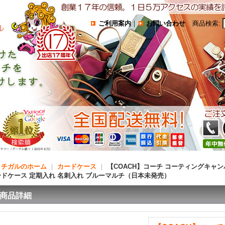
ご利用案内
｜
お問い合わせ
商品検索
:
コチガルのホーム
｜
カードケース
｜
【COACH】コーチ コーティングキャン
ードケース 定期入れ 名刺入れ ブルーマルチ（日本未発売）
商品詳細