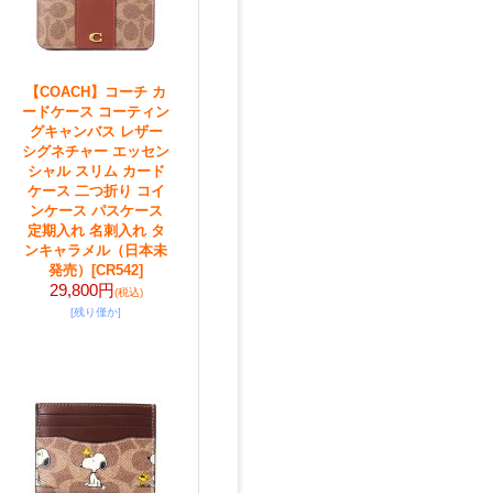
【COACH】コーチ カ
ードケース コーティン
グキャンバス レザー
シグネチャー エッセン
シャル スリム カード
ケース 二つ折り コイ
ンケース パスケース
定期入れ 名刺入れ タ
ンキャラメル（日本未
発売）
[CR542]
29,800円
(税込)
[残り僅か]