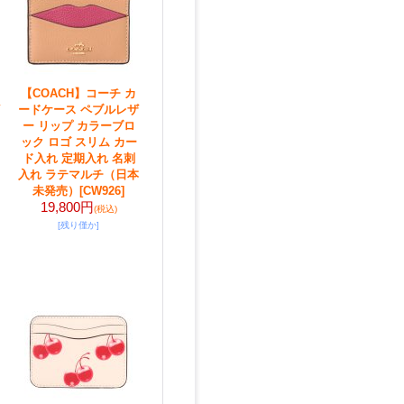
【COACH】コーチ カ
ードケース ペブルレザ
ー リップ カラーブロ
ック ロゴ スリム カー
ド入れ 定期入れ 名刺
入れ ラテマルチ（日本
未発売）
[CW926]
19,800円
(税込)
[残り僅か]