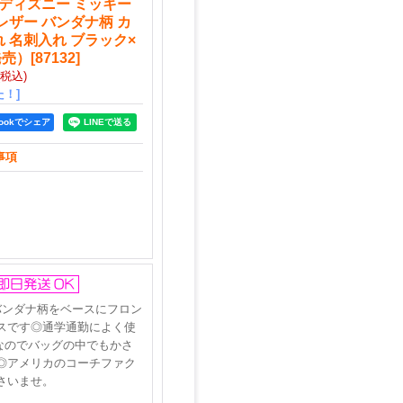
チディズニー ミッキー
レザー バンダナ柄 カ
 名刺入れ ブラック×
発売）
[
87132
]
(税込)
！]
bookでシェア
事項
バンダナ柄をベースにフロン
スです◎通学通勤によく使
ムなのでバッグの中でもかさ
◎アメリカのコーチファク
さいませ。