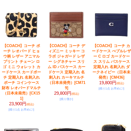
【COACH】コーチ ポ
【COACH】コーチ デ
【COACH】コーチ カ
ーチ レオパード ヒョ
ィズニー ミッキー コ
ードケース ぺブルレザ
ウ柄 レザー アニマル
ラボ ジャガード レザ
ー C ロゴ カードケー
プリント チェーン ロ
ー シグネチャー スリ
ス スリム パスケース
ゴ ミニ ウォレット カ
ム ID パスケース カー
定期入れ 名刺入れ ダ
ードケース カードポー
ドケース 定期入れ 名
ークネイビー（日本未
チ 定期入れ 名刺入れ
刺入れ カーキマルチ
発売）
[CM436]
19,800円
ポーチ コインケース
（日本未発売）
[CM71
(税込)
財布 レオパードマルチ
9]
[残り1点 お早めに!]
29,800円
（日本未発売）
[CX15
(税込)
1]
[残り僅か]
23,900円
(税込)
[残り1点 お早めに!]