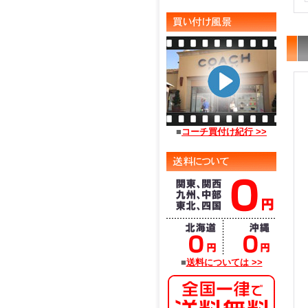
■
コーチ買付け紀行 >>
■
送料については >>