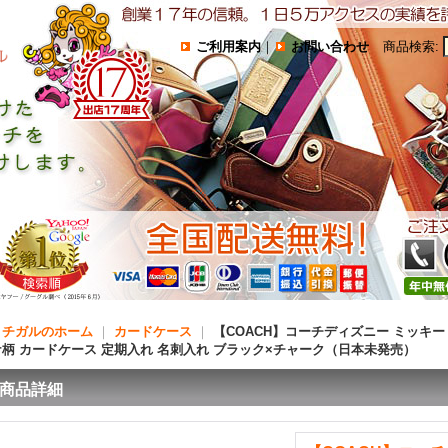
ご利用案内
｜
お問い合わせ
商品検索
:
コチガルのホーム
｜
カードケース
｜
【COACH】コーチディズニー ミッキー
ナ柄 カードケース 定期入れ 名刺入れ ブラック×チャーク（日本未発売）
商品詳細