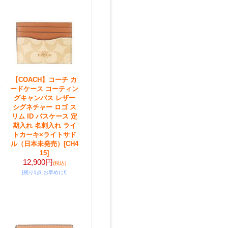
【COACH】コーチ カ
ードケース コーティン
グキャンバス レザー
シグネチャー ロゴ ス
リム ID パスケース 定
期入れ 名刺入れ ライ
トカーキ×ライトサド
ル（日本未発売）
[CH4
15]
12,900円
(税込)
[残り1点 お早めに!]