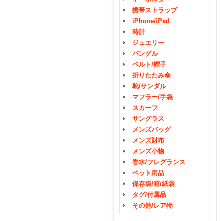
携帯ストラップ
iPhone/iPad
時計
ジュエリー
バングル
ベルト/帽子
折りたたみ傘
靴/サンダル
マフラー/手袋
スカーフ
サングラス
メンズバッグ
メンズ財布
メンズ小物
香水/フレグランス
ペット用品
保存袋/箱/紙袋
タグ/付属品
その他/レア物