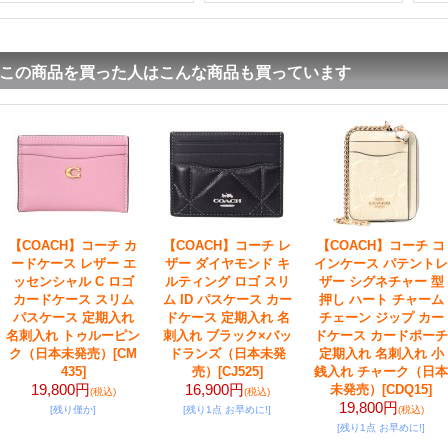
この商品を買った人はこんな商品も買っています
【COACH】コーチ カ
【COACH】コーチ レ
【COACH】コーチ コ
ードケース レザー エ
ザー ダイヤモンド キ
インケース パテントレ
ッセンシャル C ロゴ
ルティング ロゴ スリ
ザー シグネチャー 型
カードケース スリム
ム ID パスケース カー
押し ハート チャーム
パスケース 定期入れ
ドケース 定期入れ 名
チェーン ジップ カー
名刺入れ トゥルーピン
刺入れ ブラック×バッ
ドケース カードポーチ
ク（日本未発売）
[CM
ドランズ（日本未発
定期入れ 名刺入れ 小
435]
売）
[CJ525]
銭入れ チャーク（日本
19,800円
16,900円
未発売）
[CDQ15]
(税込)
(税込)
19,800円
[残り僅か]
[残り1点 お早めに!]
(税込)
[残り1点 お早めに!]