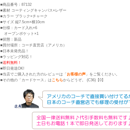
■商品番号：87132
■素材 コーティングキャンパス×レザー
■カラー ブラック×チャーク
■サイズ 縦7.5cm×横10cm
■仕様：カード入れ×6
オープンポケット×1
■状態：新品
■買付場所：コーチ直営店（アメリカ）
■日本未発売品！
■ラッピング対応！
■
送料無料！
■即日発送OK!
■当店でご購入された方のレビューは「
お客様の声
」をご覧ください。
■その他の「カードケース」は
こちら
からどうぞ。 (C36)【0】