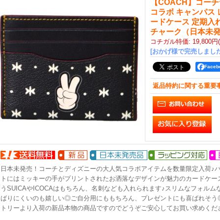
【COACH】コー
コラボ キャンパス 
ードケース 定期入れ
チャーク（日本未
コチガル特価
:
19,800円
[おかげ様で完売しました
Face
返品特約に関する重要
日本未発売！コーチとディズニーの大人気コラボアイテムを数量限定入荷♪
トにはミッキーの手がプリントされたお洒落なデザインが魅力のカードケー
うSUICAやICOCAはもちろん、名刺なども入れられます♪スリムなフォル
ばりにくいのも嬉しい◎ご自分用にももちろん、プレゼントにも喜ばれそう
トリーより入荷の新品本物の商品ですのでどうぞご安心してお買い求めくだ