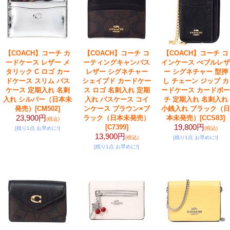
【COACH】コーチ カ
【COACH】コーチ コ
【COACH】コーチ コ
ードケース レザー メ
ーティングキャンバス
インケース ぺブルレザ
タリック C ロゴ カー
レザー シグネチャー
ー シグネチャー 型押
ドケース スリム パス
シェイプド カードケー
し チェーン ジップ カ
ケース 定期入れ 名刺
ス ロゴ 名刺入れ 定期
ードケース カードポー
入れ シルバー（日本未
入れ パスケース コイ
チ 定期入れ 名刺入れ
発売）
[CM502]
ンケース ブラウン×ブ
小銭入れ ブラック（日
23,900円
ラック（日本未発売）
本未発売）
[CCS83]
(税込)
19,800円
[C7399]
[残り1点 お早めに!]
(税込)
13,900円
(税込)
[残り1点 お早めに!]
[残り1点 お早めに!]