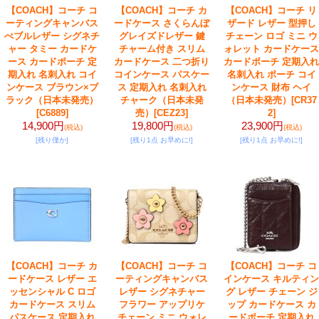
【COACH】コーチ コ
【COACH】コーチ カ
【COACH】コーチ リ
ーティングキャンバス
ードケース さくらんぼ
ザード レザー 型押し
ぺブルレザー シグネチ
グレイズドレザー 鍵
チェーン ロゴ ミニ ウ
ャー タミー カードケ
チャーム付き スリム
ォレット カードケース
ース カードポーチ 定
カードケース 二つ折り
カードポーチ 定期入れ
期入れ 名刺入れ コイ
コインケース パスケー
名刺入れ ポーチ コイ
ンケース ブラウン×ブ
ス 定期入れ 名刺入れ
ンケース 財布 ヘイ
ラック（日本未発売）
チャーク（日本未発
（日本未発売）
[CR37
[C6889]
売）
[CEZ23]
2]
14,900円
19,800円
23,900円
(税込)
(税込)
(税込)
[残り僅か]
[残り1点 お早めに!]
[残り1点 お早めに!]
【COACH】コーチ カ
【COACH】コーチ コ
【COACH】コーチ コ
ードケース レザー エ
ーティングキャンバス
インケース キルティン
ッセンシャル C ロゴ
レザー シグネチャー
グ レザー チェーン ジ
カードケース スリム
フラワー アップリケ
ップ カードケース カ
パスケース 定期入れ
チェーン ミニ ウォレ
ードポーチ 定期入れ