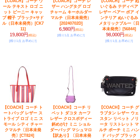
【COACH】コーチ ウ
【COACH】コーチ レ
【COACH】コーチ ぬ
ール テキスト ロゴ ニ
ザー ハングタグ ロゴ
いぐるみ テディベア
ット ビーニー キャッ
チャーム キーホルダー
レザー ベアー ボア イ
プ 帽子 ブラック×サド
マルチ（日本未発売）
ンテリア ぬいぐるみ
ル（日本未発売）
[CK7
[20240702D]
メタリックブルー〔日
6,980円
11]
本未発売〕
[56844]
(税込)
19,800円
98,000円
(税込)
[残り1点 お早めに!]
(税込)
[残り1点 お早めに!]
[残り1点 お早めに!]
【COACH】コーチ ト
【COACH】コーチ リ
【COACH】コーチ グ
ートバッグ レザー ス
ベット ダコタ カーフ
ラブタン レザー ウェ
トライプ ロゴ ミニ ス
レザー クロスボディー
スタン リベット ノリ
モール シティ チャー
斜めがけ ミニ ショル
ータ リストレット マ
クマルチ〔日本未発
ダーバッグ マシュマロ
ルチ ポーチ ミニ ハン
売〕
[CT824]
【訳あり】〔日本未発
ド バッグ ブラック