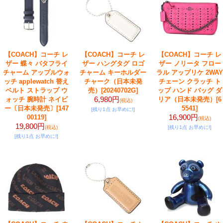
【COACH】コーチ レ
【COACH】コーチ レ
【COACH】コーチ レ
ザー 蝶々 バタフライ
ザー ハングタグ ロゴ
ザー ノリータ フロー
チャーム アップルウォ
チャーム キーホルダー
ラル アップリケ 2WAY
ッチ applewatch 替え
チャーク（日本未発
チェーン クラッチ ト
ベルト ストラップ ウ
売）
[20240702G]
ップ ハンド バッグ ダ
6,980円
ォッチ 腕時計 ネイビ
リア（日本未発売）
[6
(税込)
ー〔日本未発売〕
[147
5541]
[残り1点 お早めに!]
16,900円
00119]
(税込)
19,800円
(税込)
[残り1点 お早めに!]
[残り1点 お早めに!]