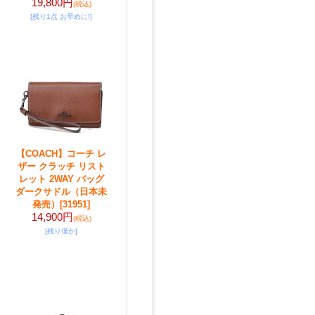
19,800円
(税込)
[残り1点 お早めに!]
【COACH】コーチ レ
ザー クラッチ リスト
レット 2WAY バッグ
ダークサドル（日本未
発売）
[31951]
14,900円
(税込)
[残り僅か]