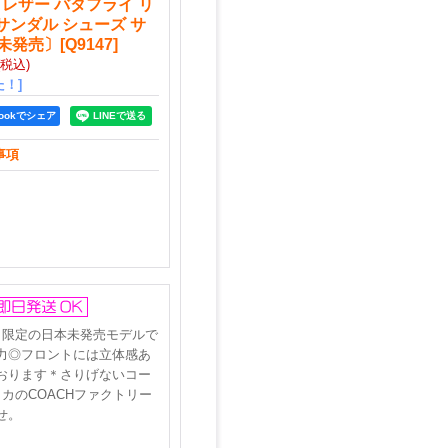
 レザー バタフライ リ
サンダル シューズ サ
本未発売〕
[
Q9147
]
(税込)
！]
bookでシェア
事項
カ限定の日本未発売モデルで
力◎フロントには立体感あ
おります＊さりげないコー
カのCOACHファクトリー
せ。