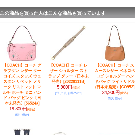
この商品を買った人はこんな商品も買っています
【COACH】コーチ グ
【COACH】コーチ レ
【COACH】コーチ ス
ラブタン レザー ター
ザー ショルダー スト
ムースレザー ペネロペ
コイズ スタッズ ウェ
ラップ グレー（日本未
ロゴ ショルダー ハン
スタン リベット ノリ
発売）
[20220111B]
ドバッグ ライトサドル
5,980円
ータ リストレット マ
(日本未発売）
[CO952]
(税込)
34,900円
ルチ ポーチ ミニ ハン
[残り1点 お早めに!]
(税込)
ド バッグ ピンク〔日
[残り僅か]
本未発売〕
[56524a]
19,800円
(税込)
[残り僅か]