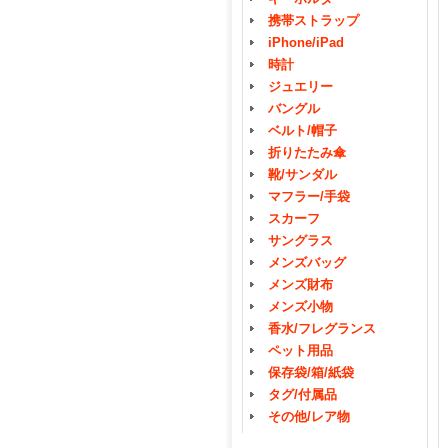
携帯ストラップ
iPhone/iPad
時計
ジュエリー
バングル
ベルト/帽子
折りたたみ傘
靴/サンダル
マフラー/手袋
スカーフ
サングラス
メンズバッグ
メンズ財布
メンズ小物
香水/フレグランス
ペット用品
保存袋/箱/紙袋
タグ/付属品
その他/レア物