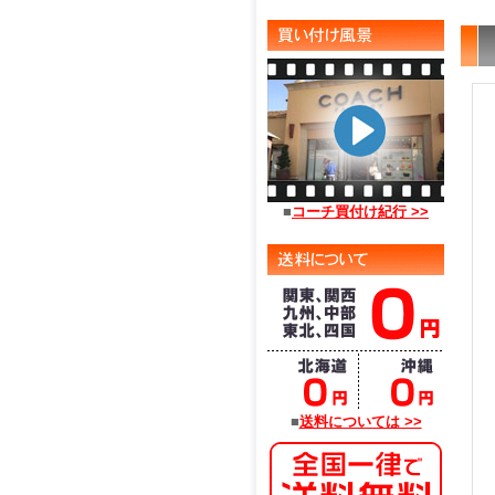
■
コーチ買付け紀行 >>
■
送料については >>