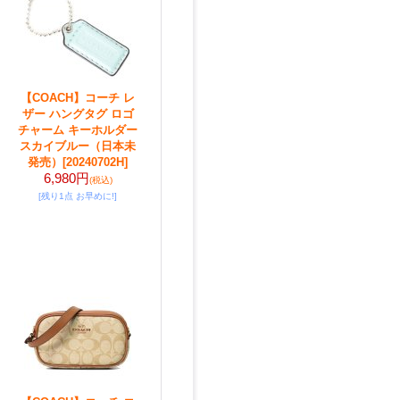
【COACH】コーチ レ
ザー ハングタグ ロゴ
チャーム キーホルダー
スカイブルー（日本未
発売）
[20240702H]
6,980円
(税込)
[残り1点 お早めに!]