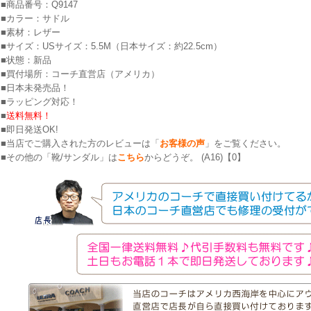
■商品番号：Q9147
■カラー：サドル
■素材：レザー
■サイズ：USサイズ：5.5M（日本サイズ：約22.5cm）
■状態：新品
■買付場所：コーチ直営店（アメリカ）
■日本未発売品！
■ラッピング対応！
■
送料無料！
■即日発送OK!
■当店でご購入された方のレビューは「
お客様の声
」をご覧ください。
■その他の「靴/サンダル」は
こちら
からどうぞ。 (A16)【0】