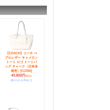
【COACH】コーチ ぺ
ブルレザー キャメロン
トート ロゴ トートバ
ッグ チャーク〔日本未
発売〕
[CC050]
49,800円
(税込)
[残り1点 お早めに!]