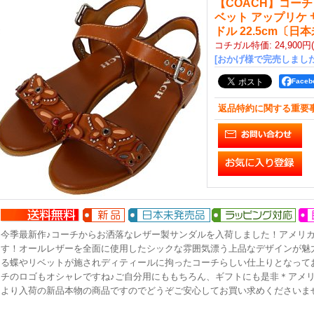
【COACH】コーチ
ベット アップリケ 
ドル 22.5cm〔日
コチガル特価
:
24,900円
[おかげ様で完売しました
Face
返品特約に関する重要
今季最新作♪コーチからお洒落なレザー製サンダルを入荷しました！アメリ
す！オールレザーを全面に使用したシックな雰囲気漂う上品なデザインが魅
る蝶やリベットが施されディティールに拘ったコーチらしい仕上りとなって
チのロゴもオシャレですね♪ご自分用にももちろん、ギフトにも是非＊アメリ
より入荷の新品本物の商品ですのでどうぞご安心してお買い求めくださいま