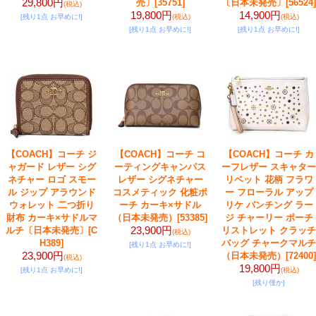
29,800円
売〕
[35751]
〔日本未発売〕
[56524]
(税込)
19,800円
14,900円
[残り1点 お早めに!]
(税込)
(税込)
[残り1点 お早めに!]
[残り1点 お早めに!]
【COACH】コーチ ジ
【COACH】コーチ コ
【COACH】コーチ カ
ャガード レザー シグ
ーティングキャンパス
ーフレザー スキャター
ネチャー ロゴ スモー
レザー シグネチャー
リベット 花柄 フラワ
ル ジップ アラウンド
コスメティック 化粧ポ
ー フローラル アップ
ウォレット 二つ折り
ーチ カーキ×サドル
リケ パンチング ラー
財布 カーキ×サドルマ
（日本未発売）
[53385]
ジ チャーリー ポーチ
23,900円
ルチ〔日本未発売〕
[C
リストレット クラッチ
(税込)
H389]
バッグ チャークマルチ
[残り1点 お早めに!]
23,900円
（日本未発売）
[72400]
(税込)
19,800円
[残り1点 お早めに!]
(税込)
[残り僅か]