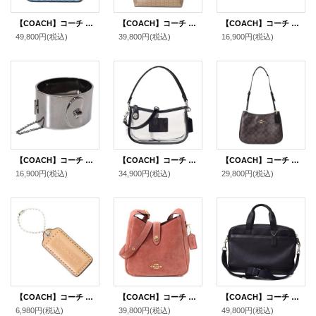
【COACH】コーチ バッグ デニム レザー シグネチャー ハドリー コンバーチブル ターンロック 2WAY 斜めがけ クロスボディー ショルダー ハンドバッグ インディゴ（日本未発売）
【COACH】コーチ コーティングキャンバス レザー シグネチャー マイクロ シティ トートバッグ カーキ×ブラック〔日本未発売〕
【COACH】コーチ ターンロック レザー スエード ストライプ ペニー クロスボディー ショルダー 斜め掛けバッグ サドル×オックスブラッド（日本未発売）
49,800円
(税込)
39,800円
(税込)
16,900円
(税込)
【COACH】コーチ ワイド ターンロック チェーン バングル ブラック（日本未発売）
【COACH】コーチ バッグ スケルトン シースルー PVC レザー クリア スウィンガー ターンロック 2way クロスボディ 斜め掛け ショルダー ハンドバッグ ブラック（日本未発売）
【COACH】コーチ コーティングキャンバス レザー シグネチャー ペネロペ ロゴ ショルダー ハンドバッグ ブラウン×ブラック(日本未発売）
16,900円
(税込)
34,900円
(税込)
29,800円
(税込)
【COACH】コーチ レザー ハングタグ ロゴ チャーム キーホルダー マルチ（日本未発売）
【COACH】コーチ バッグ スエード レザー ハドリー ミニ ターンロック ロゴ 斜めがけ クロスボディー ショルダーバッグ クレイ（日本未発売）
【COACH】コーチ メンズ バッグ レザー ジップ コミューター ビジネス ブリーフケース ブラック【訳あり】〔日本未発売〕
6,980円
(税込)
39,800円
(税込)
49,800円
(税込)