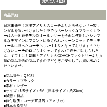
商品詳細
日本未発売！本場アメリカのコーチよりお洒落なレザー製サ
ンダルを買い付けました！中でもベーシックなブラックカラ
ーは入手困難モデル◎オールレザーを全面に使用したシンプ
ルなデザインにフロントに添えられたターンロックでディテ
ィールに拘ったコーチらしい仕上りとなっております＊さり
げないコーチのロゴもオシャレですね♪ご自分用にももちろ
ん、ギフトにも是非＊アメリカのCOACHファクトリーより入
荷の新品本物の商品ですのでどうぞご安心してお買い求めく
ださいませ。
■商品番号：Q9081
■カラー：ブラック
■素材：レザー
■サイズ：USサイズ：6M（日本サイズ：約23cm）
■状態：新品
■買付場所：コーチ直営店（アメリカ）
■日本未発売品！