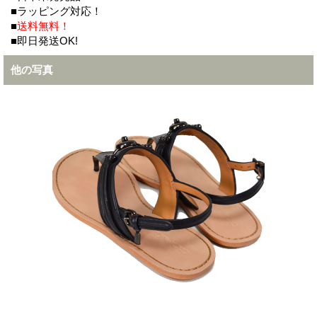
■ラッピング対応！
■
送料無料！
■即日発送OK!
他の写真