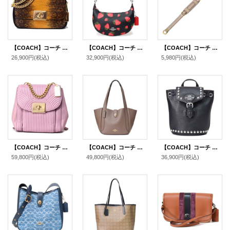
【COACH】コーチ リザードエンボスレザー スムースレザー ミニ キャシディ ターンロック チェーン 2way ショルダー バッグ マスタード（日本未発売）
【COACH】コーチ レザー ストロベリー 苺 プリント ペイトン ホーボー ショルダー ハンドバッグ ブラックマルチ(日本未発売）
【COACH】コーチ レザー ショルダー ストラップ グレー（日本未発売）
26,900円
(税込)
32,900円
(税込)
5,980円
(税込)
【COACH】コーチ カーフレザー アート デコ キルティング キャシディ ターンロック リュックサック バックパック ピンク〔日本未発売〕
【COACH】コーチ バッグ レザー ターンロック ハドリー ロゴ トートバッグ ダークストーン〔日本未発売〕
【COACH】コーチ バックパック レザー スタッズ アメリア リュックサック ボディバッグ ブラック×バッドランズ〔日本未発売〕
59,800円
(税込)
49,800円
(税込)
36,900円
(税込)