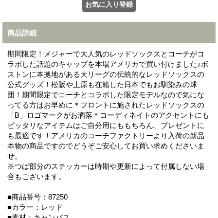
商品詳細
期間限定！メジャーで大人気のレッドソックスとコーチがコ
ラボした話題のキャップを本場アメリカで買い付けました♪ボ
ストンに本拠地がある大リーグの伝統的なレッドソックスの
公式グッズ！松阪や上原も在籍した日本でもお馴染みの球
団！期間限定でコーチとコラボした限定モデルなので気にな
ってる方はお早めに＊フロントに施されたレッドソックスの
「B」ロゴマークがお洒落＊コーディネイトのアクセントにも
ピッタリなアイテムはご自分用にももちろん、プレゼントに
も最適です！アメリカのコーチファクトリーより入荷の新品
本物の商品ですのでどうぞご安心してお買い求めくださいま
せ。
※つば部分のステッカーは時期や更新によって付属しない場
合もございます。
■商品番号：87250
■カラー：レッド
■素材：キャンパス