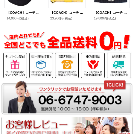
【COACH】コーチ キャップ 帽子 野球帽 ジャガード ワンポイント キャンバス キャップ バイカラー レッド×ブラック〔日本未発売〕
【COACH】コーチ ジャガード ペブルレザー シグネチャー デンプシー ロゴ スモール ジップ アラウンド ウォレット 二つ折り 財布 レトロイエロー〔日本未発売〕
【COACH】コーチ ニット帽 ビーニー ウール ニット エンブロイダード ロゴ キャップ 帽子 ブラック（日本未発売）
14,900円
(税込)
23,900円
(税込)
19,800円
(税込)