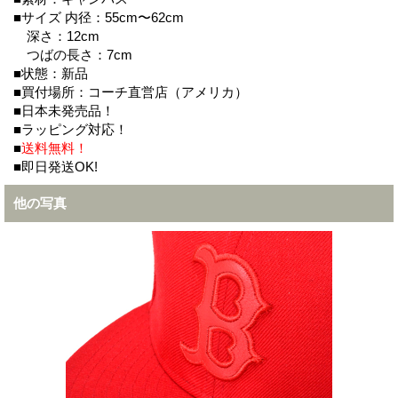
■サイズ 内径：55cm〜62cm
深さ：12cm
つばの長さ：7cm
■状態：新品
■買付場所：コーチ直営店（アメリカ）
■日本未発売品！
■ラッピング対応！
■
送料無料！
■即日発送OK!
他の写真