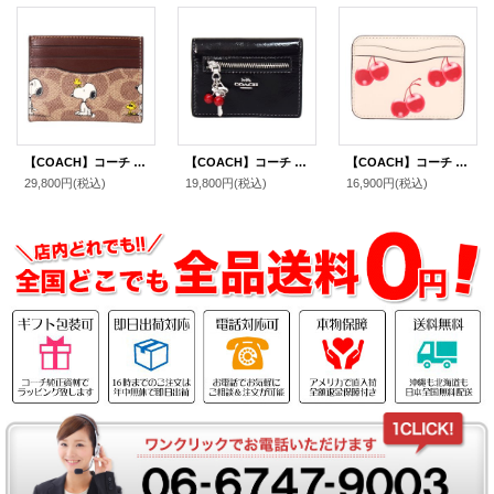
【COACH】コーチ スヌーピー カードケース ピーナッツ コラボ コーティングキャンバス レザー シグネチャー プリント スリム ID パスケース 定期入れ 名刺入れ タンマルチ（日本未発売）
【COACH】コーチ カードケース さくらんぼ グレイズドレザー 鍵 チャーム付き スリム カードケース 二つ折り コインケース パスケース 定期入れ 名刺入れ ブラック（日本未発売）
【COACH】コーチ カードケース Coachtopia さくらんぼ レザー チェリー ロゴ スリム パスケース カードケース 定期入れ 名刺入れ マルチ（日本未発売）
29,800円
(税込)
19,800円
(税込)
16,900円
(税込)