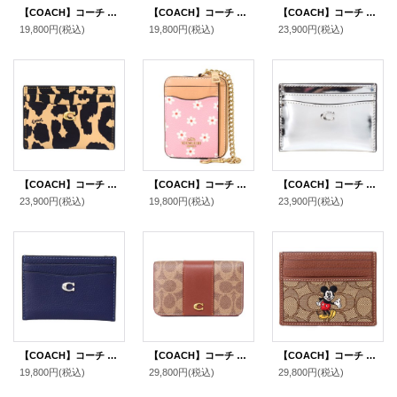
【COACH】コーチ カードケース レザー エッセンシャル C ロゴ カードケース スリム パスケース 定期入れ 名刺入れ ミストブルー（日本未発売）
【COACH】コーチ カードケース ペブルレザー リップ カラーブロック ロゴ スリム カード入れ 定期入れ 名刺入れ ラテマルチ（日本未発売）
【COACH】コーチ コインケース キルティング レザー チェーン ジップ カードケース カードポーチ 定期入れ 名刺入れ 小銭入れ メイプル（日本未発売）
19,800円
(税込)
19,800円
(税込)
23,900円
(税込)
【COACH】コーチ カードケース レオパード ヒョウ柄 レザー アニマル プリント C ロゴ スリム カードケース 定期入れ 名刺入れ BOX付き レオパードマルチ（日本未発売）
【COACH】コーチ コインケース レザー フラワー 花柄 チェーン ロゴ ジップ カードケース カードポーチ 定期入れ 名刺入れ 小銭入れ ピンクマルチカラー（日本未発売）
【COACH】コーチ カードケース レザー メタリック C ロゴ カードケース スリム パスケース 定期入れ 名刺入れ シルバー（日本未発売）
23,900円
(税込)
19,800円
(税込)
23,900円
(税込)
【COACH】コーチ カードケース ぺブルレザー C ロゴ カードケース スリム パスケース 定期入れ 名刺入れ ダークネイビー（日本未発売）
【COACH】コーチ カードケース コーティングキャンバス レザー シグネチャー エッセンシャル スリム カードケース 二つ折り コインケース パスケース 定期入れ 名刺入れ タンキャラメル（日本未発売）
【COACH】コーチ ディズニー ミッキー コラボ ジャガード レザー シグネチャー スリム ID パスケース カードケース 定期入れ 名刺入れ カーキマルチ（日本未発売）
19,800円
(税込)
29,800円
(税込)
29,800円
(税込)