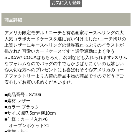
商品詳細
アメリカ限定モデル！コーチと有名画家キースへリングの大
人気コラボカードケースを遂に買い付けました♪コーチ拘りの
上質レザーにキースへリングの世界観たっぷりのイラストが
描かれた可愛いカードケースです＊通学通勤によく使う
SUICAやICOCAはもちろん、名刺なども入れられます♪スリム
なフォルムなのでバッグの中でもかさばりにくいのも嬉しい
◎大切な方へのプレゼントにも喜ばれそう◎アメリカのコー
チファクトリーより入荷の新品本物の商品ですのでどうぞご
安心してお買い求めくださいませ。
■商品番号：87106
■素材 レザー
■カラー ブラック
■サイズ 縦7.5cm×横10cm
■仕様：カード入れ×6
オープンポケット×1
■状態：新品