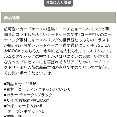
商品詳細
超可愛いカードケースの登場！コーチとキースへリングが期
間限定コラボした珍しいカードケースです♪コーチ拘りのコー
ティング素材にキースへリングの世界観たっぷりのイラスト
が描かれた可愛いカードケース＊通学通勤によく使うSUICA
やICOCAはもちろん、名刺なども入れられます♪スリムなフォ
ルムなのでバッグの中でもかさばりにくいのも嬉しい◎大切
な方へのプレゼントにも喜ばれそう◎アメリカのコーチファ
クトリーより入荷の新品本物の商品ですのでどうぞご安心し
てお買い求めくださいませ。
■商品番号：11946
■素材：コーティングキャンバス×レザー
■カラー チャーク×ブラック
■サイズ 縦8cm×横10.5cm
■仕様：カード入れ×6
オープンポケット×1
■状態：新品