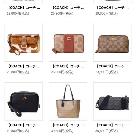
【COACH】コーチ レザー ゴースト おばけ ジップ コインポーチ コインケース チャークマルチ〔日本未発売〕
【COACH】コーチ コスメポーチ レザー メタリック エッセンシャル ロゴ スクエア コスメティック ケース 化粧ポーチ アンスラサイト（日本未発売）
【COACH】コーチ ペブルレザー リュックサック モチーフ ミニ ポーチ 小物入れ キーホルダー バッグチャーム ライトバイオレット（日本未発売）
19,800円
(税込)
26,900円
(税込)
19,800円
(税込)
【COACH】コーチ バッグ ヘアカーフ レザー カウプリント アニマル柄 ロゴ アシュトン リストレット フラップ ポーチ クラッチバッグ カウマルチ〔日本未発売〕
【COACH】コーチ カードケース コーティングキャンバス レザー シグネチャー エッセンシャル スモール ジップ アラウンド スクエア スリム コインケース タンキャラメル（日本未発売）
【COACH】コーチ コーティングキャンパス レザー シグネチャー コスメティック 化粧ポーチ カーキ×サドル（日本未発売）
29,800円
(税込)
26,900円
(税込)
23,900円
(税込)
【COACH】コーチ ポーチ ペブルレザー スクエア ポーチ ミニ ジップ リストレット 小物入れ ポーチ ブラック〔日本未発売〕
【COACH】コーチ コーティングキャンバス レザー シグネチャー マイクロ シティ トートバッグ カーキ×ブラック〔日本未発売〕
【COACH】コーチ コーティングキャンバス レザー シグネチャー アクセル コインケース ポーチ付き 2way クラッチ クロスボディ ショルダーバッグ チャコール（日本未発売）
19,800円
(税込)
39,800円
(税込)
39,800円
(税込)