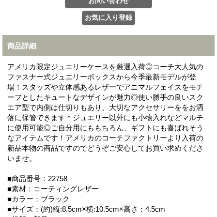
商品詳細
アメリカ限定ジュエリーケースを厳選入荷◎コーチ大人気の
ファスナー式ジュエリーボックスから今季最新モデルが登
場！スタッズや立体感あるレザーでアニマルフェイスをモチ
ーフとしたキュートなデザインが魅力◎使い勝手の良いスク
エア型で内側は仕切りもあり、大切なアクセサリーををお洒
落に保管できます＊ジュエリー以外にも小物入れなどマルチ
に使用可能◎ご自分用にももちろん、ギフトにも喜ばれそう
なアイテムです！アメリカのコーチファクトリーより入荷の
新品本物の商品ですのでどうぞご安心してお買い求めくださ
いませ。
■商品番号：22758
■素材：コーティングレザー
■カラー：ブラック
■サイズ：(約)縦:8.5cm×横:10.5cm×高さ：4.5cm