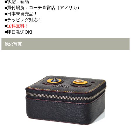
■状態：新品
■買付場所：コーチ直営店（アメリカ）
■日本未発売品！
■ラッピング対応！
■
送料無料！
■即日発送OK!
他の写真