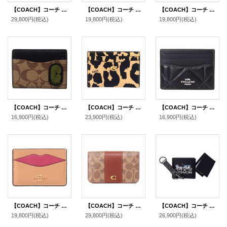
【COACH】コーチ スヌーピー カードケース ピーナッツ コラボ コーティングキャンバス レザー シグネチャー プリント スリム ID パスケース 定期入れ 名刺入れ タンマルチ（日本未発売）
【COACH】コーチ カードケース さくらんぼ グレイズドレザー 鍵 チャーム付き スリム カードケース 二つ折り コインケース パスケース 定期入れ 名刺入れ チャーク（日本未発売）
【COACH】コーチ カードケース ぺブルレザー C ロゴ カードケース スリム パスケース 定期入れ 名刺入れ ダークネイビー（日本未発売）
29,800円
(税込)
19,800円
(税込)
19,800円
(税込)
【COACH】コーチ コーティングキャンバス レザー シグネチャー マグネティック カードケース カードホルダー 二つ折り ID パスケース マネークリップ 定期入れ カーキ×オリーブグリーン（日本未発売）
【COACH】コーチ カードケース レオパード ヒョウ柄 レザー アニマル プリント C ロゴ スリム カードケース 定期入れ 名刺入れ BOX付き レオパードマルチ（日本未発売）
【COACH】コーチ レザー ダイヤモンド キルティング ロゴ スリム ID パスケース カードケース 定期入れ 名刺入れ ブラック×バッドランズ（日本未発売）
16,900円
(税込)
23,900円
(税込)
16,900円
(税込)
【COACH】コーチ カードケース ペブルレザー リップ カラーブロック ロゴ スリム カード入れ 定期入れ 名刺入れ ラテマルチ（日本未発売）
【COACH】コーチ カードケース コーティングキャンバス レザー シグネチャー エッセンシャル スリム カードケース 二つ折り コインケース パスケース 定期入れ 名刺入れ タンキャラメル（日本未発売）
【COACH】コーチ メンズ レザー ホースアンドキャリッジ ギフト BOX 二つ折り財布 定期入れ キーホルダー 3点セット ブラック×ガンメタル（日本未発売）
19,800円
(税込)
29,800円
(税込)
26,900円
(税込)