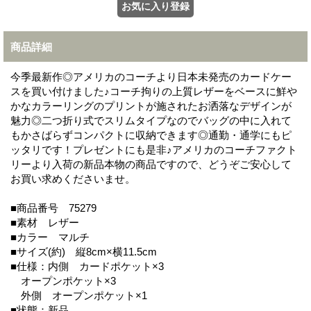
商品詳細
今季最新作◎アメリカのコーチより日本未発売のカードケー
スを買い付けました♪コーチ拘りの上質レザーをベースに鮮や
かなカラーリングのプリントが施されたお洒落なデザインが
魅力◎二つ折り式でスリムタイプなのでバッグの中に入れて
もかさばらずコンパクトに収納できます◎通勤・通学にもピ
ッタリです！プレゼントにも是非♪アメリカのコーチファクト
リーより入荷の新品本物の商品ですので、どうぞご安心して
お買い求めくださいませ。
■商品番号 75279
■素材 レザー
■カラー マルチ
■サイズ(約) 縦8cm×横11.5cm
■仕様：内側 カードポケット×3
オープンポケット×3
外側 オープンポケット×1
■状態：新品