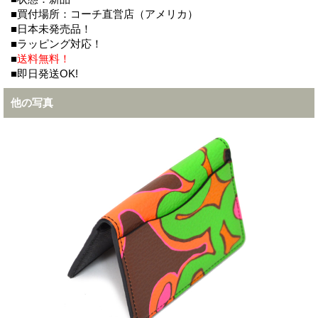
■買付場所：コーチ直営店（アメリカ）
■日本未発売品！
■ラッピング対応！
■
送料無料！
■即日発送OK!
他の写真