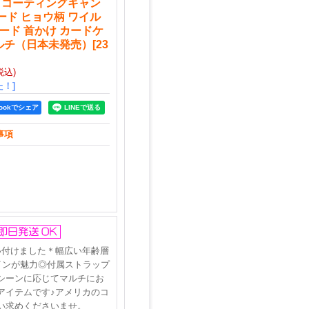
チ コーティングキャン
ード ヒョウ柄 ワイル
ヤード 首かけ カードケ
ルチ（日本未発売）
[
23
税込)
！]
bookでシェア
事項
い付けました＊幅広い年齢層
インが魅力◎付属ストラップ
シーンに応じてマルチにお
アイテムです♪アメリカのコ
い求めくださいませ。