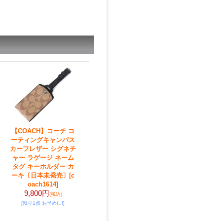
【COACH】コーチ コ
ーティングキャンバス
カーフレザー シグネチ
ャー ラゲージ ネーム
タグ キーホルダー カ
ーキ〔日本未発売〕
[c
oach1614]
9,800円
(税込)
[残り1点 お早めに!]