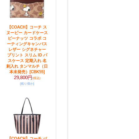
【COACH】コーチ ス
ヌーピー カードケース
ピーナッツ コラボ コ
ーティングキャンバス
レザー シグネチャー
プリント スリム ID パ
スケース 定期入れ 名
刺入れ タンマルチ（日
本未発売）
[CBK55]
29,800円
(税込)
[残り僅か]
【COACH】コーチ バ