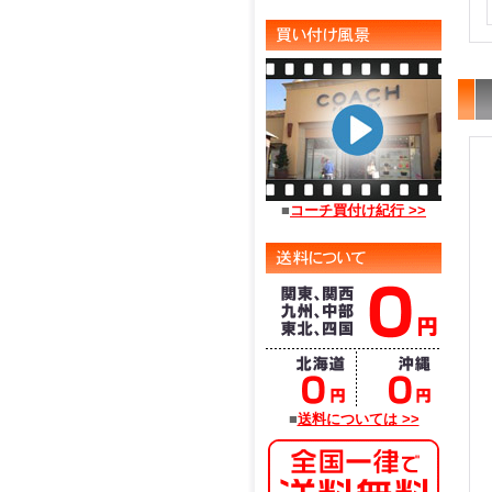
■
コーチ買付け紀行 >>
■
送料については >>