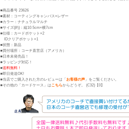
■商品番号 23626
■素材：コーティングキャンバス×レザー
■カラー：ナチュラルマルチ
■サイズ(約)：縦10.5cm×横7cm
■仕様：カードポケット×2
IDクリアポケット×1
■状態：新品
■買付場所：コーチ直営店（アメリカ）
■日本未発売品！
■ラッピング対応！
■
送料無料！
■即日発送OK!
■当店でご購入された方のレビューは「
お客様の声
」をご覧ください。
■その他の「カードケース」は
こちら
からどうぞ。 (C32)【0】