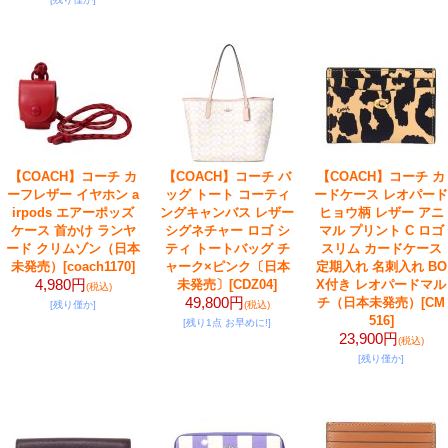
【COACH】コーチ カ
【COACH】コーチ バ
【COACH】コーチ カ
ーフレザー イヤホン a
ッグ トート コーティ
ードケース レオパード
irpods エアーポッズ
ングキャンバス レザー
ヒョウ柄 レザー アニ
ケース 首かけ ランヤ
シグネチャー ロゴ シ
マル プリント C ロゴ
ード クリムゾン（日本
ティ トートバッグ チ
スリム カードケース
未発売）
[coach1170]
ャーク×ピンク〔日本
定期入れ 名刺入れ BO
4,980円
未発売〕
[CDZ04]
X付き レオパードマル
(税込)
49,800円
チ（日本未発売）
[CM
[残り僅か]
(税込)
516]
[残り1点 お早めに!]
23,900円
(税込)
[残り僅か]