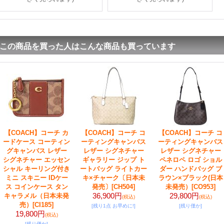
この商品を買った人はこんな商品も買っています
【COACH】コーチ カ
【COACH】コーチ コ
【COACH】コーチ コ
ードケース コーティン
ーティングキャンバス
ーティングキャンバス
グキャンバス レザー
レザー シグネチャー
レザー シグネチャー
シグネチャー エッセン
ギャラリー ジップ ト
ペネロペ ロゴ ショル
シャル キーリング付き
ートバッグ ライトカー
ダー ハンドバッグ ブ
ミニ スキニー IDケー
キ×チャーク〔日本未
ラウン×ブラック(日本
ス コインケース タン
発売〕
[CH504]
未発売）
[CO953]
36,900円
29,800円
キャラメル（日本未発
(税込)
(税込)
売）
[CI185]
[残り1点 お早めに!]
[残り僅か]
19,800円
(税込)
[残り僅か]