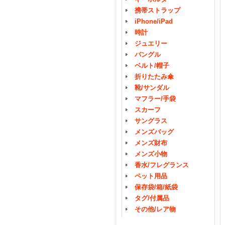
携帯ストラップ
iPhone/iPad
時計
ジュエリー
バングル
ベルト/帽子
折りたたみ傘
靴/サンダル
マフラー/手袋
スカーフ
サングラス
メンズバッグ
メンズ財布
メンズ小物
香水/フレグランス
ペット用品
保存袋/箱/紙袋
タグ/付属品
その他/レア物