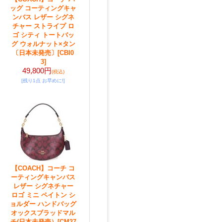
ッグ コーティングキャ
ンバス レザー シグネ
チャー ストライプ ロ
ゴ シティ トートバッ
グ ウォルナット×タン
〔日本未発売〕
[CBI0
3]
49,800円
(税込)
[残り1点 お早めに!]
【COACH】コーチ コ
ーティングキャンバス
レザー シグネチャー
ロゴ ミニ ペイトン シ
ョルダー ハンドバッグ
オックスブラッドマル
チ(日本未発売）
[CM27