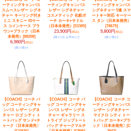
ーティングキャンバス
ーティングキャンパス
ーティングキャンバス
スムースレザー シグネ
レザー シグネチャー
シグネチャー 5連 スマ
チャー キーリング付き
コスメティック 化粧ポ
ートキー対応 キーケー
ミニ スキニー IDケー
ーチ カーキ×サドル
ス タン（日本未発売）
ス コインケース ブラ
（日本未発売）
[53385]
[78675]
23,900円
9,800円
ウン×ブラック（日本
(税込)
(税込)
未発売）
[88208]
[残り1点 お早めに!]
[残り僅か]
6,980円
(税込)
[残り僅か]
【COACH】コーチ バ
【COACH】コーチ バ
【COACH】コーチ コ
ッグ コーティングキャ
ッグ コーティングキャ
ーティングキャンバス
ンバス レザー シグネ
ンパス レザー シグネ
レザー シグネチャー
チャー ロゴ シティ ト
チャー ギャラリー ス
マイクロ シティ トー
ートバッグ サンド×チ
トライプ ジップトート
トバッグ カーキ×ブラ
ャーク〔日本未発売〕
バッグ チャークマルチ
ック〔日本未発売〕
[C
[CV976]
〔日本未発売〕
[CBM1
J942]