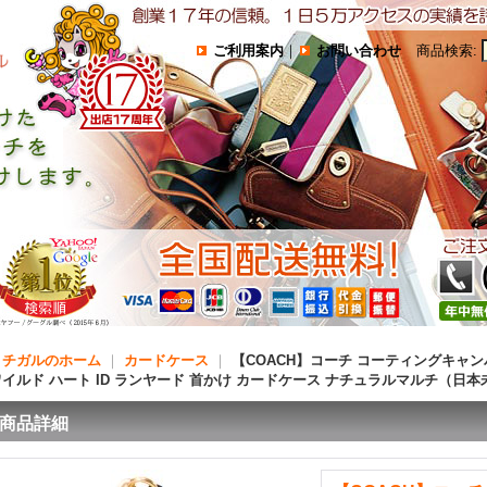
ご利用案内
｜
お問い合わせ
商品検索
:
コチガルのホーム
｜
カードケース
｜
【COACH】コーチ コーティングキャン
ワイルド ハート ID ランヤード 首かけ カードケース ナチュラルマルチ（日
商品詳細