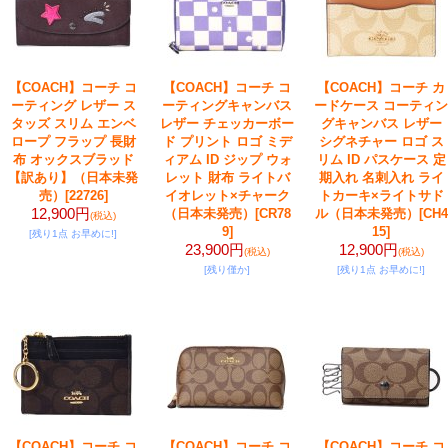
【COACH】コーチ コ
【COACH】コーチ コ
【COACH】コーチ カ
ーティング レザー ス
ーティングキャンバス
ードケース コーティン
タッズ スリム エンベ
レザー チェッカーボー
グキャンバス レザー
ロープ フラップ 長財
ド プリント ロゴ ミデ
シグネチャー ロゴ ス
布 オックスブラッド
ィアム ID ジップ ウォ
リム ID パスケース 定
【訳あり】（日本未発
レット 財布 ライトバ
期入れ 名刺入れ ライ
売）
[22726]
イオレット×チャーク
トカーキ×ライトサド
12,900円
（日本未発売）
[CR78
ル（日本未発売）
[CH4
(税込)
9]
15]
[残り1点 お早めに!]
23,900円
12,900円
(税込)
(税込)
[残り僅か]
[残り1点 お早めに!]
【COACH】コーチ コ
【COACH】コーチ コ
【COACH】コーチ コ