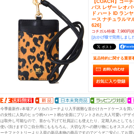
【COACH】コー
パス レザー レオパ
ド ハート ID ラン
ース ナチュラルマ
626
]
コチガル特価
:
7,980円
(
[おかげ様で完売しました
Face
返品特約に関する重要
今季最新作♪本場アメリカのコーチより入手困難な首かけカードケースを買
の女性に人気のヒョウ柄×ハート柄が全面にプリントされた大人可愛いデザ
は取外し可能なので、首から下げて社員証にも使えたり、定期入れとしても
使い頂けます◎ご自分用にももちろん、大切な方への贈り物にもオススメの
ーチファクトリーより入荷の新品本物の商品ですのでどうぞご安心してお買