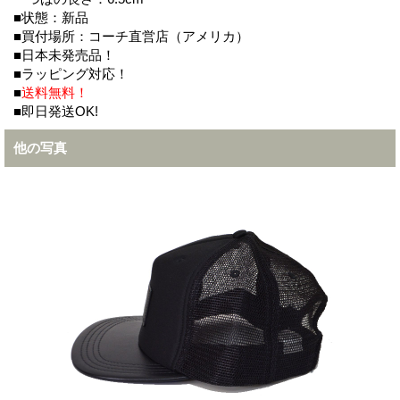
■状態：新品
■買付場所：コーチ直営店（アメリカ）
■日本未発売品！
■ラッピング対応！
■
送料無料！
■即日発送OK!
他の写真