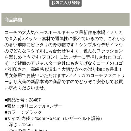
商品詳細
コーチの大人気ベースボールキャップ最新作を本場アメリカ
で直入荷♪メッシュ素材で通気性に優れているので、これから
の暑い季節にピッタリの野球帽です！シンプルなデザインな
のでどんなスタイルにも合わせやすく、色んなファッション
を楽しめそうです♪フロントにはレザーに型押しされたロゴ、
そして背面のアジャスター金具にもさりげなくコーチのロゴ
が刻印され、高級感も演出＊大切な方への贈り物にも是非！
男女兼用でお使いいただけます♪アメリカのコーチファクトリ
ーより入荷の新品本物の商品ですのでどうぞご安心してお買
い求めくださいませ。
■商品番号：28487
■素材：ポリエステル×レザー
■カラー：ブラック
■サイズ 内径：49cm〜57cm（レザーベルト調節）
深さ：12cm
つばの長さ：6.5cm