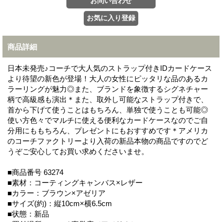
商品詳細
日本未発売♪コーチで大人気のストラップ付きIDカードケース
より待望の新色が登場！大人の女性にピッタリな品のあるカ
ラーリングが魅力◎また、ブランドを象徴するシグネチャー
柄で高級感も演出＊また、取外し可能なストラップ付きで、
首から下げて使うことはもちろん、単独で使うことも可能◎
使い方色々でマルチに使える便利なカードケースなのでご自
分用にももちろん、プレゼントにもおすすめです＊アメリカ
のコーチファクトリーより入荷の新品本物の商品ですのでど
うぞご安心してお買い求めくださいませ。
■商品番号 63274
■素材：コーティングキャンバス×レザー
■カラー：ブラウン×アゼリア
■サイズ(約)：縦10cm×横6.5cm
■状態：新品