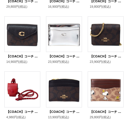
【COACH】コーチ カードケース レザー キルティング エッセンシャル ロゴ アコーディオン カードホルダー カードケース 定期入れ 名刺入れ チャーク（日本未発売）
【COACH】コーチ カードケース Coachtopia さくらんぼ レザー チェリー ロゴ スリム パスケース カードケース 定期入れ 名刺入れ マルチ（日本未発売）
【COACH】コーチ カードケース レザー エッセンシャル C ロゴ カードケース スリム パスケース 定期入れ 名刺入れ ハンターグリーン（日本未発売）
29,800円
(税込)
16,900円
(税込)
19,800円
(税込)
【COACH】コーチ コーティングキャンバス ぺブルレザー シグネチャー タミー カードケース カードポーチ 定期入れ 名刺入れ コインケース ブラウン×ブラック（日本未発売）
【COACH】コーチ カードケース レザー メタリック C ロゴ カードケース スリム パスケース 定期入れ 名刺入れ シルバー（日本未発売）
【COACH】コーチ シグネチャー 型押し チェーン ミニ ウォレット カードケース カードポーチ 定期入れ 名刺入れ ポーチ コインケース 財布 ブラウン〔日本未発売〕
14,900円
(税込)
23,900円
(税込)
23,900円
(税込)
【COACH】コーチ カーフレザー イヤホン airpods エアーポッズ ケース 首かけ ランヤード クリムゾン（日本未発売）
【COACH】コーチ コーティングキャンバス レザー シグネチャー シェイプド カードケース ロゴ 名刺入れ 定期入れ パスケース コインケース ブラウン×ブラック（日本未発売）
【COACH】コーチ スヌーピー カードケース ピーナッツ コラボ コーティングキャンバス レザー シグネチャー プリント スリム ID パスケース 定期入れ 名刺入れ タンマルチ（日本未発売）
4,980円
(税込)
13,900円
(税込)
29,800円
(税込)