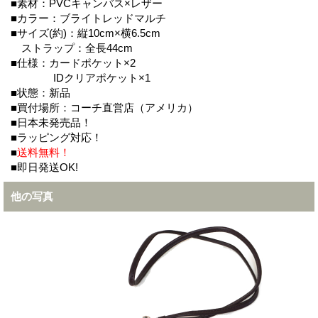
■素材：PVCキャンバス×レザー
■カラー：ブライトレッドマルチ
■サイズ(約)：縦10cm×横6.5cm
ストラップ：全長44cm
■仕様：カードポケット×2
IDクリアポケット×1
■状態：新品
■買付場所：コーチ直営店（アメリカ）
■日本未発売品！
■ラッピング対応！
■
送料無料！
■即日発送OK!
他の写真