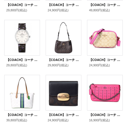
【COACH】コーチ グラブタンレザー 花柄 フラワー フローラル リボン プリント スモール トライフォールド 三つ折り財布 メタリックローズ×ブライトピンク（日本未発売）
【COACH】コーチ エンボスレザー シグネチャー 型押し ペンケース ID カードケース ランヤード 専用BOX付 2点セット ブラック（日本未発売）
【COACH】コーチ バッグ コーティングキャンバス レザー シグネチャー ストライプ ロゴ シティ トートバッグ ウォルナット×タン〔日本未発売〕
29,800円
(税込)
24,900円
(税込)
49,800円
(税込)
【COACH】コーチ コーティングレザー ルビー シグネチャー 花柄 フラワー フローラル プリント レディース ウォッチ 腕時計 チャコール×ブラックマルチ〔日本未発売〕
【COACH】コーチ コーティングキャンバス レザー シグネチャー ペネロペ ロゴ ショルダー ハンドバッグ ブラウン×ブラック(日本未発売）
【COACH】コーチ コーティングキャンバス レザー シグネチャー ミニ カメラバッグ クロスボディー ショルダーバッグ ライトカーキ×ペチュニア（日本未発売）
29,800円
(税込)
29,800円
(税込)
24,900円
(税込)
【COACH】コーチ バッグ コーティングキャンパス レザー シグネチャー ギャラリー ストライプ ジップトートバッグ チャークマルチ〔日本未発売〕
【COACH】コーチ コーティングキャンバス レザー シグネチャー スモール エライザ ロゴ ウォレット 二つ折り財布 ブラウン×ブラック〔日本未発売〕
【COACH】コーチ レザー ノリータ フローラル アップリケ 2WAY チェーン クラッチ トップ ハンド バッグ ダリア（日本未発売）
39,800円
(税込)
24,900円
(税込)
16,900円
(税込)