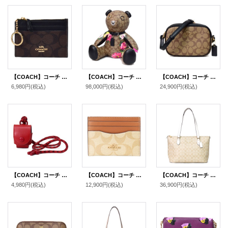
【COACH】コーチ コーティングキャンバス スムースレザー シグネチャー キーリング付き ミニ スキニー IDケース コインケース ブラウン×ブラック（日本未発売）
【COACH】コーチ コーティングキャンバス ぺブルレザー スムースレザー シグネチャー ベアー ビンテージ ローズ バラ 花柄 フラワー フローラル プリント コレクティブル ぬいぐるみ カーキ×ピンク〔日本未発売〕
【COACH】コーチ コーティングキャンバス レザー シグネチャー ミニ カメラバッグ クロスボディー ショルダーバッグ カーキ×ブラック（日本未発売）
6,980円
(税込)
98,000円
(税込)
24,900円
(税込)
【COACH】コーチ カーフレザー イヤホン airpods エアーポッズ ケース 首かけ ランヤード クリムゾン（日本未発売）
【COACH】コーチ カードケース コーティングキャンバス レザー シグネチャー ロゴ スリム ID パスケース 定期入れ 名刺入れ ライトカーキ×ライトサドル（日本未発売）
【COACH】コーチ コーティングキャンバス レザー シグネチャー ギャラリー ジップ トートバッグ ライトカーキ×チャーク〔日本未発売〕
4,980円
(税込)
12,900円
(税込)
36,900円
(税込)