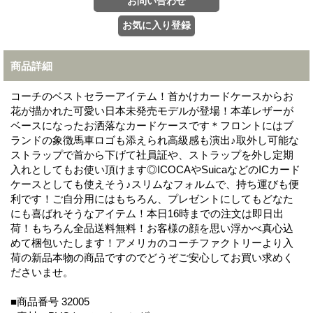
商品詳細
コーチのベストセラーアイテム！首かけカードケースからお
花が描かれた可愛い日本未発売モデルが登場！本革レザーが
ベースになったお洒落なカードケースです＊フロントにはブ
ランドの象徴馬車ロゴも添えられ高級感も演出♪取外し可能な
ストラップで首から下げて社員証や、ストラップを外し定期
入れとしてもお使い頂けます◎ICOCAやSuicaなどのICカード
ケースとしても使えそう♪スリムなフォルムで、持ち運びも便
利です！ご自分用にはもちろん、プレゼントにしてもどなた
にも喜ばれそうなアイテム！本日16時までの注文は即日出
荷！もちろん全品送料無料！お客様の顔を思い浮かべ真心込
めて梱包いたします！アメリカのコーチファクトリーより入
荷の新品本物の商品ですのでどうぞご安心してお買い求めく
ださいませ。
■商品番号 32005