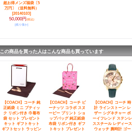
超お得メンズ福袋〔5
万円〕（送料無料）
[20140103]
50,000円
(税込)
[残り僅か]
この商品を買った人はこんな商品も買っています
【COACH】コーチ 純
【COACH】コーチ ピ
【COACH】コーチ 時
正紙袋 ミニ ブティッ
ーナッツ コラボ スヌ
計 ラインストーン レ
ク リボン付き 巾着布
ーピー プリント ショ
ザー シグネチャー ボ
袋 セット プレゼント
ップバッグ 純正紙袋
ーイフレンド ステンレ
キット ギフトキット
布袋 リボン付き ギフ
ススチール レディース
ギフトセット ラッピン
トキット プレゼント
ウォッチ 腕時計 ゴー