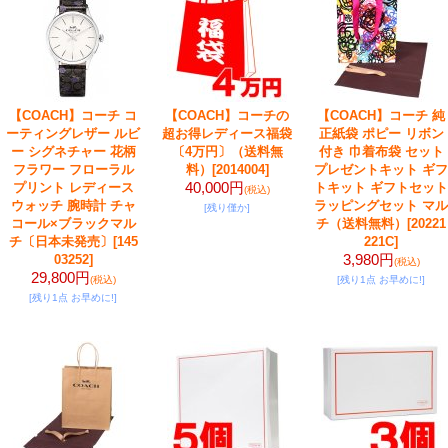
【COACH】コーチ コ
【COACH】コーチの
【COACH】コーチ 純
ーティングレザー ルビ
超お得レディース福袋
正紙袋 ポピー リボン
ー シグネチャー 花柄
〔4万円〕（送料無
付き 巾着布袋 セット
フラワー フローラル
料）
[2014004]
プレゼントキット ギフ
40,000円
プリント レディース
トキット ギフトセット
(税込)
ウォッチ 腕時計 チャ
ラッピングセット マル
[残り僅か]
コール×ブラックマル
チ（送料無料）
[20221
チ〔日本未発売〕
[145
221C]
3,980円
03252]
(税込)
29,800円
(税込)
[残り1点 お早めに!]
[残り1点 お早めに!]