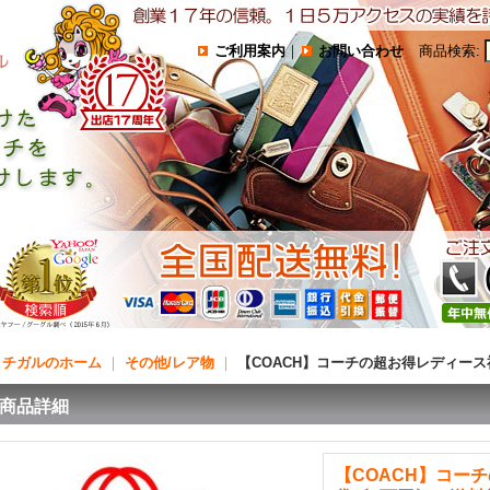
ご利用案内
｜
お問い合わせ
商品検索
:
コチガルのホーム
｜
その他/レア物
｜
【COACH】コーチの超お得レディー
商品詳細
【COACH】コー