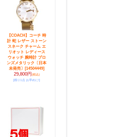
【COACH】コーチ 時
計 蛇 レザー ストーン
スネーク チャーム エ
リオット レディース
ウォッチ 腕時計 ブロ
ンズメタリック〔日本
未発売〕
[14504449]
29,800円
(税込)
[残り1点 お早めに!]