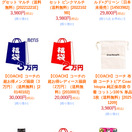
グセット マルチ（送料
セット ピンクマルチ
ルド×グリーン〔日本
無料）
[20221221E]
（送料無料）
[2022102
未発売〕
[14503982]
3,980円
29,800円
9B]
(税込)
(税込)
3,980円
[残り僅か]
(税込)
[残り1点 お早めに!]
[残り僅か]
【COACH】コーチの
【COACH】コーチの
【COACH】コーチ 布
超お得メンズ福袋〔3
超お得レディース福袋
袋 コーチトピア Coac
万円〕（送料無料）
[2
〔2万円〕（送料無
htopia 純正保存袋 巾
0140102]
料）
[2010003]
着 コットン100％ 単品
30,000円
20,000円
1枚（送料無料）
[2025
(税込)
(税込)
1209]
[残り僅か]
[残り僅か]
3,980円
(税込)
[残り僅か]