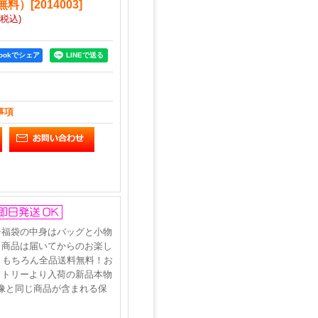
無料）
[
2014003
]
(税込)
bookでシェア
事項
チ福袋の中身はバッグと小物
！商品は届いてからのお楽し
！もちろん全品送料無料！お
クトリーより入荷の新品本物
像と同じ商品が含まれる保