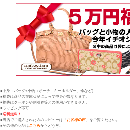
■中身：バッグ+小物（ポーチ、キーホルダー、傘など）
■福袋は商品の在庫状況によって中身が異なります。
■福袋はクーポンや割引券等との併用ができません。
■ラッピング不可
■
送料無料！
■当店でご購入された方のレビューは「
お客様の声
」をご覧ください。
■その他の商品は
こちら
からどうぞ。