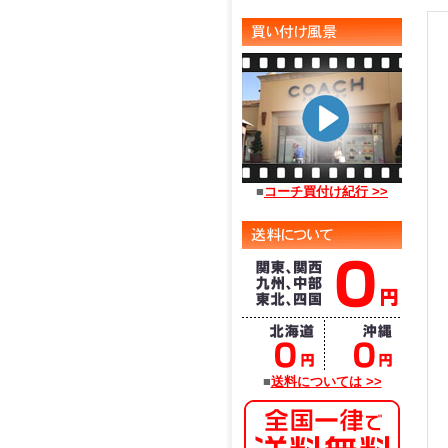
■
コーチ買付け紀行 >>
■
送料については >>