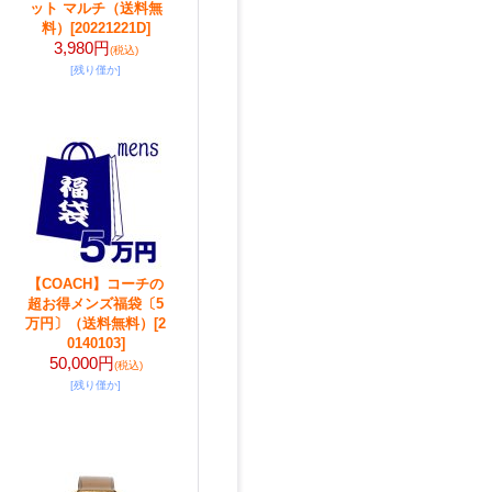
ット マルチ（送料無
料）
[20221221D]
3,980円
(税込)
[残り僅か]
【COACH】コーチの
超お得メンズ福袋〔5
万円〕（送料無料）
[2
0140103]
50,000円
(税込)
[残り僅か]