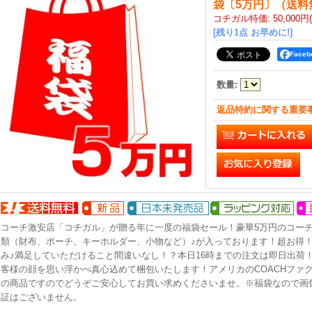
袋〔5万円〕（送料
コチガル特価
:
50,000円
[残り1点 お早めに!]
Face
数量
:
返品特約に関する重要
コーチ激安店「コチガル」が贈る年に一度の福袋セール！豪華5万円のコー
類（財布、ポーチ、キーホルダー、小物など）♪が入っております！超お得
み♪満足していただけること間違いなし！？本日16時までの注文は即日出荷
客様の顔を思い浮かべ真心込めて梱包いたします！アメリカのCOACHファ
の商品ですのでどうぞご安心してお買い求めくださいませ。※福袋なので画
証はございません。