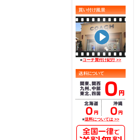
■
コーチ買付け紀行 >>
■
送料については >>