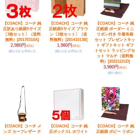
【COACH】コーチ 純
【COACH】コーチ 純
【COACH】コーチ 純
正訳あり紙袋Sサイズ
正紙袋Sサイズ ブラウ
正紙袋 ボーダー ミニ
〔3枚セット〕（送料
ン〔2枚セット〕（送
リボン付き 巾着布袋
無料）
[20170310A]
料無料）
[20141013B]
セット プレゼントキッ
2,980円
1,980円
ト ギフトキット ギフ
(税込)
(税込)
トセット ラッピングセ
[残り1点 お早めに!]
[残り1点 お早めに!]
ット マルチ（送料無
料）
[20221221D]
3,980円
(税込)
[残り僅か]
【COACH】コーチ メ
【COACH】コーチ 純
【COACH】コーチ 純
ンズ カーフレザー テ
正ボックスL ホワイト
正紙袋 ポピー リボン