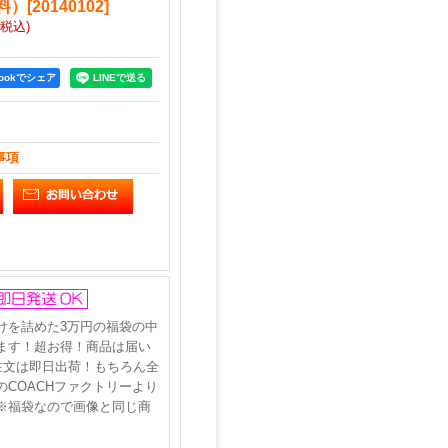
料）
[
20140102
]
(税込)
bookでシェア
事項
けを詰めた3万円の福袋の中
ます！超お得！商品は届い
注文は即日出荷！もちろん全
COACHファクトリーより
※福袋なので画像と同じ商