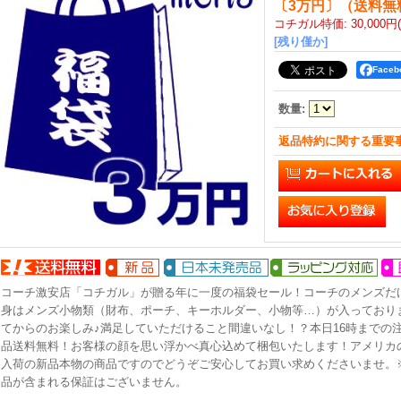
〔3万円〕（送料無
コチガル特価
:
30,000円
[残り僅か]
Face
数量
:
返品特約に関する重要
コーチ激安店「コチガル」が贈る年に一度の福袋セール！コーチのメンズだ
身はメンズ小物類（財布、ポーチ、キーホルダー、小物等…）が入っており
てからのお楽しみ♪満足していただけること間違いなし！？本日16時までの
品送料無料！お客様の顔を思い浮かべ真心込めて梱包いたします！アメリカの
入荷の新品本物の商品ですのでどうぞご安心してお買い求めくださいませ。
品が含まれる保証はございません。