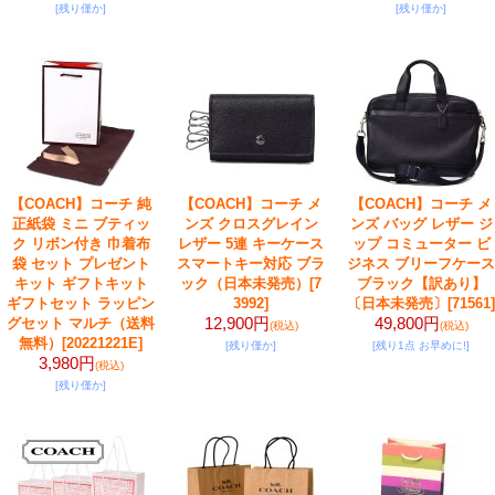
[残り僅か]
[残り僅か]
【COACH】コーチ 純
【COACH】コーチ メ
【COACH】コーチ メ
正紙袋 ミニ ブティッ
ンズ クロスグレイン
ンズ バッグ レザー ジ
ク リボン付き 巾着布
レザー 5連 キーケース
ップ コミューター ビ
袋 セット プレゼント
スマートキー対応 ブラ
ジネス ブリーフケース
キット ギフトキット
ック（日本未発売）
[7
ブラック【訳あり】
ギフトセット ラッピン
3992]
〔日本未発売〕
[71561]
12,900円
49,800円
グセット マルチ（送料
(税込)
(税込)
無料）
[20221221E]
[残り僅か]
[残り1点 お早めに!]
3,980円
(税込)
[残り僅か]