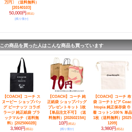
万円〕（送料無料）
[20140103]
50,000円
(税込)
[残り僅か]
この商品を買った人はこんな商品も買っています
【COACH】コーチ ス
【COACH】コーチ 純
【COACH】コーチ 布
ヌーピー ショップバッ
正紙袋 ショップバッグ
袋 コーチトピア Coac
グ ピーナッツ コラボ
プレゼントキット 1枚
htopia 純正保存袋 巾
ラージ 純正紙袋 ブラ
【単品注文不可】（送
着 コットン100％ 単品
ックマルチ（送料無
料無料）
[20260219A]
1枚（送料無料）
[2025
10円
料）
[20250602B]
1209]
(税込)
3,980円
3,980円
(税込)
[残り僅か]
(税込)