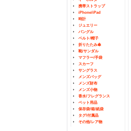
携帯ストラップ
iPhone/iPad
時計
ジュエリー
バングル
ベルト/帽子
折りたたみ傘
靴/サンダル
マフラー/手袋
スカーフ
サングラス
メンズバッグ
メンズ財布
メンズ小物
香水/フレグランス
ペット用品
保存袋/箱/紙袋
タグ/付属品
その他/レア物