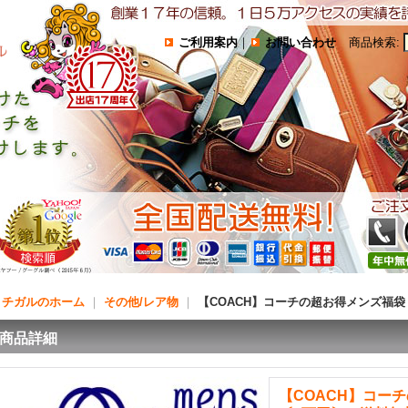
ご利用案内
｜
お問い合わせ
商品検索
:
コチガルのホーム
｜
その他/レア物
｜
【COACH】コーチの超お得メンズ福
商品詳細
【COACH】コー