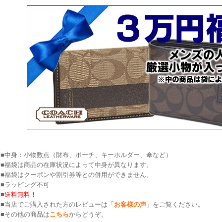
■中身：小物数点（財布、ポーチ、キーホルダー、傘など）
■福袋は商品の在庫状況によって中身が異なります。
■福袋はクーポンや割引券等との併用ができません。
■ラッピング不可
■
送料無料！
■当店でご購入された方のレビューは「
お客様の声
」をご覧ください。
■その他の商品は
こちら
からどうぞ。